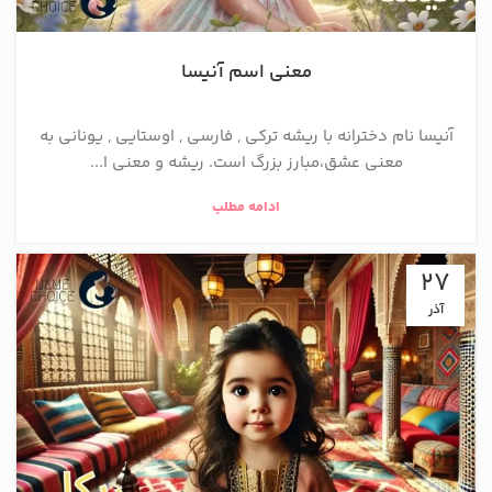
معنی اسم آنیسا
آنیسا نام دخترانه با ریشه ترکی , فارسی , اوستایی , یونانی به
معنی عشق،مبارز بزرگ است. ریشه و معنی ا...
ادامه مطلب
27
آذر