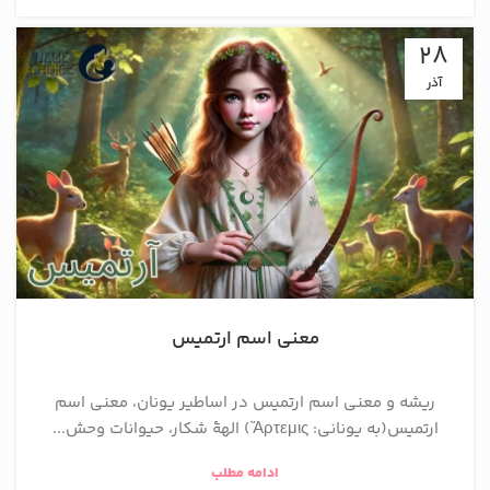
28
آذر
معنی اسم ارتمیس
ریشه و معنی اسم ارتمیس در اساطیر یونان، معنی اسم
ارتمیس(به یونانی: Ἄρτεμις) الههٔ شکار، حیوانات وحش...
ادامه مطلب