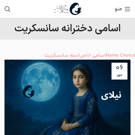
منو
اسامی دخترانه سانسکریت
Name Choice
اسامی خاص
اسم سانسکریت
06
مهر