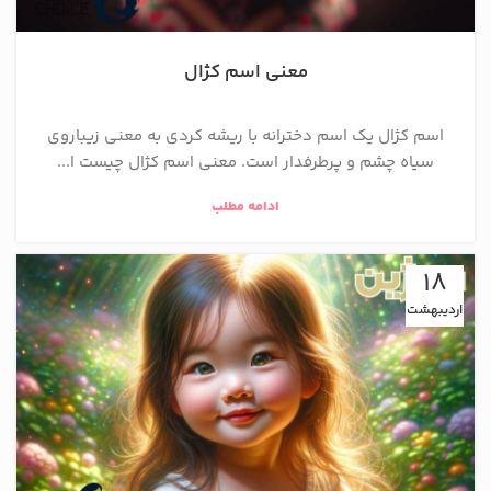
معنی اسم کژال
اسم کژال یک اسم دخترانه با ریشه کردی به معنی زيباروی
سياه چشم و پرطرفدار است. معنی اسم کژال چیست ا...
ادامه مطلب
18
اردیبهشت