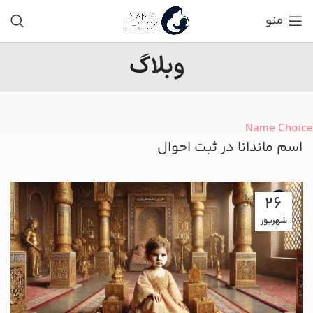
منو
وبلاگ
Name Choice
اسم ماندانا در ثبت احوال
26
شهریور