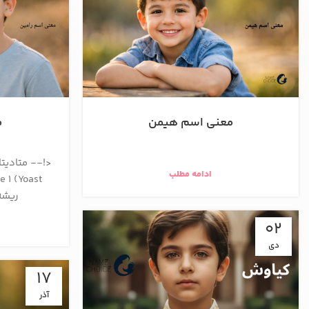
معنی اسم هیمن
م
ادامه مطلب
ریشه
02
دی
17
آذر