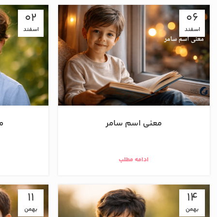
02
06
اسفند
اسفند
معنی اسم سامر
م
ادامه مطلب
11
14
بهمن
بهمن