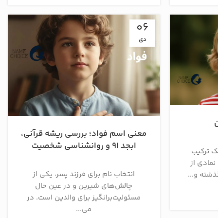
06
دی
معنی اسم فواد؛ بررسی ریشه قرآنی،
ابجد ۹۱ و روانشناسی شخصیت
یک ترکیب
نمادی از
انتخاب نام برای فرزند پسر، یکی از
شته و...
چالش‌های شیرین و در عین حال
مسئولیت‌برانگیز برای والدین است. در
می...