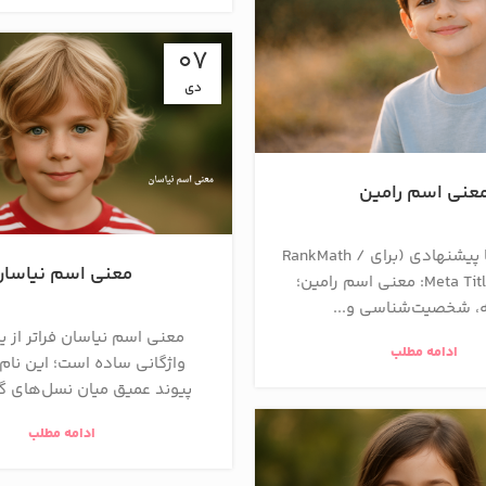
07
دی
عنی اسم رامین
<!-- متادیتا پیشنهادی (برای RankMath /
معنی اسم نیاسان
Yoast) Meta Title 1: معنی اسم رامین؛
، شخصیت‌شناسی و...
معنی اسم نیاسان فراتر از 
ادامه مطلب
واژگانی ساده است؛ این نام 
پیوند عمیق میان نسل‌های گذ
ادامه مطلب