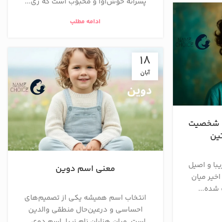
پسرانه خوش‌آوا و محبوب است که ری...
ادامه مطلب
18
آبان
، شخصیت
ین
یبا و اصیل
معنی اسم دوین
خیر میان
 شده...
انتخاب اسم همیشه یکی از تصمیم‌های
احساسی و درعین‌حال منطقی والدین
است. میان هزاران نام زیبا، اسم دوی...