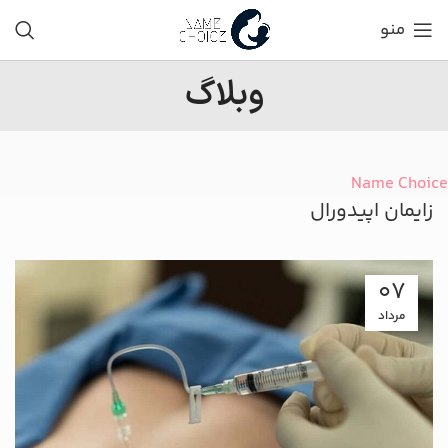
منو
وبلاگ
Name Choice
زایمان اپیدورال
07
مرداد