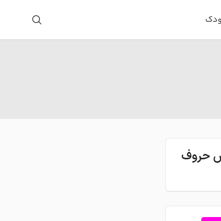
ودک
اس حروف