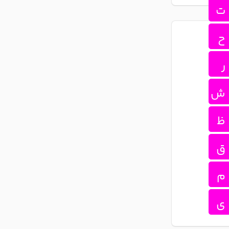
ت
ح
ر
ش
ظ
ق
م
ی