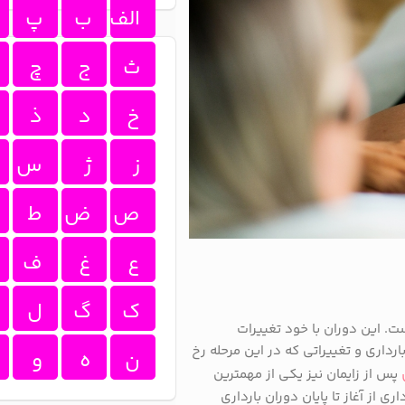
الف
ب
پ
ث
ج
چ
خ
د
ذ
ز
ژ
س
ص
ض
ط
ع
غ
ف
ک
گ
ل
ت. این دوران با خود تغییرات
رداری و تغییراتی که در این مرحله رخ
ن
ه
و
پس از زایمان نیز یکی از مهمترین
ی از آغاز تا پایان دوران بارداری