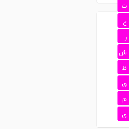
ت
ح
ر
ش
ظ
ق
م
ی