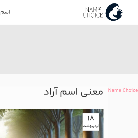
اسم د
معنی اسم آراد
Name Choice
18
اردیبهشت