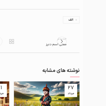
الف
جدیدتر
معنی اسم دنیز
نوشته های مشابه
11
27
مرداد
مرد