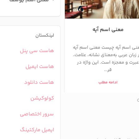
معنی اسم یوسف
معنی اسم آیه
معنی اسم آرشا
لینکستان
نی اسم آیه چیست معنی اسم آیه
معنی اسم آرشام در اصل ب
هاست سی پنل
 زبان عربی به‌معنای نشانه، علامت،
«فردی بسیار نیرومند» یا
عبرت و معجزه است. این واژه در
نیرویی همچون خرس» اس
هاست ایمیل
قر...
نام ریشه‌ای...
هاست دانلود
ادامه مطلب
ادامه مطلب
کولوکیشن
سرور اختصاصی
ایمیل مارکتینگ