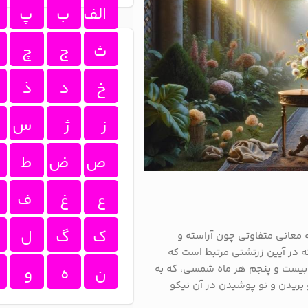
الف
ب
پ
ث
ج
چ
خ
د
ذ
ز
ژ
س
ص
ض
ط
ع
غ
ف
ک
گ
ل
ه معانی متفاوتی چون آراسته و
ه در آیین زرتشتی مرتبط است که
ز بیست و پنجم هر ماه شمسی، که به
ن
ه
و
 بریدن و نو پوشیدن در آن نیکو