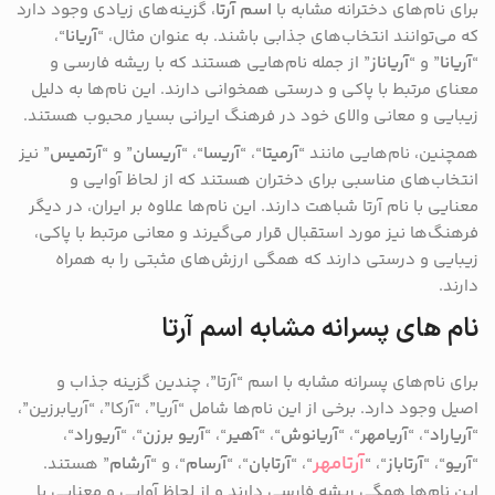
برای نام‌های دخترانه مشابه با
اسم آرتا
، گزینه‌های زیادی وجود دارد
که می‌توانند انتخاب‌های جذابی باشند. به عنوان مثال، “
آریانا
“،
“
آریانا
” و “
آریاناز
” از جمله نام‌هایی هستند که با ریشه فارسی و
معنای مرتبط با پاکی و درستی همخوانی دارند. این نام‌ها به دلیل
زیبایی و معانی والای خود در فرهنگ ایرانی بسیار محبوب هستند.
همچنین، نام‌هایی مانند “
آرمیتا
“، “
آریسا
“، “
آریسان
” و “
آرتمیس
” نیز
انتخاب‌های مناسبی برای دختران هستند که از لحاظ آوایی و
معنایی با نام آرتا شباهت دارند. این نام‌ها علاوه بر ایران، در دیگر
فرهنگ‌ها نیز مورد استقبال قرار می‌گیرند و معانی مرتبط با پاکی،
زیبایی و درستی دارند که همگی ارزش‌های مثبتی را به همراه
دارند.
نام های پسرانه مشابه اسم آرتا
برای نام‌های پسرانه مشابه با اسم “آرتا”، چندین گزینه جذاب و
اصیل وجود دارد. برخی از این نام‌ها شامل “آریا”، “آرکا”، “آریابرزین”،
“
آریاراد
“، “
آریامهر
“، “
آریانوش
“، “
آهیر
“، “
آریو برزن
“، “
آریو‌راد
“،
آرتامهر
“
آریو
“، “
آرتاباز
“، “
“، “
آرتابان
“، “
آرسام
“، و “
آرشام
” هستند.
این نام‌ها همگی ریشه فارسی دارند و از لحاظ آوایی و معنایی با