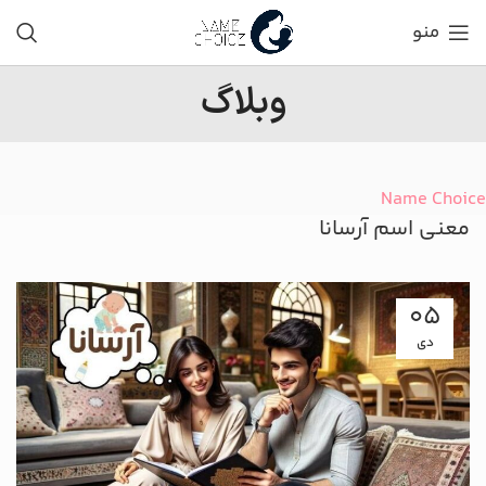
منو
وبلاگ
Name Choice
معنی اسم آرسانا
05
دی