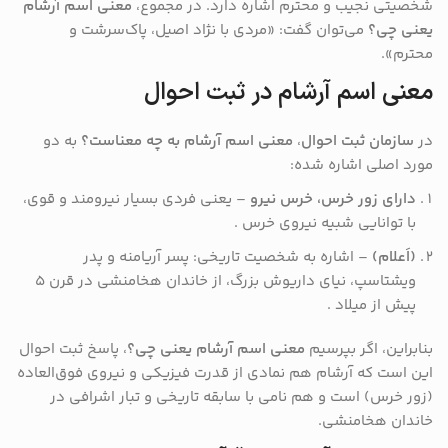
شخصیتی نجیب و محترم اشاره دارد. در مجموع،
معنی اسم آرشام
یعنی چی؟
می‌توان گفت: «مردی با نژاد اصیل، پاک‌سرشت و
محترم».
معنی اسم آرشام در ثبت احوال
در
سازمان ثبت احوال
،
معنی اسم آرشام به چه معناست؟
به دو
مورد اصلی اشاره شده:
دارای زور خرس، خرس نیرو
– یعنی فردی بسیار نیرومند و قوی،
با توانایی شبیه نیروی خرس .
(اَعلام)
– اشاره به شخصیت تاریخی: پسر آریامنه و پدر
ویشتاسپ، نیای داریوش بزرگ، از خاندان هخامنشی در قرن ۵
پیش از میلاد .
بنابراین، اگر بپرسیم
معنی اسم آرشام یعنی چی؟
، پاسخ ثبت احوال
این است که آرشام هم نمادی از قدرت فیزیکی و نیروی فوق‌العاده
(زور خرس) است و هم نامی با سابقه تاریخی و تبار اشرافی در
خاندان هخامنشی.