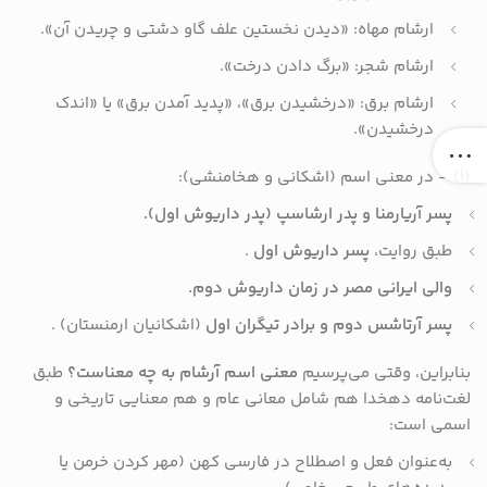
ارشام مهاه: «دیدن نخستین علف گاو دشتی و چریدن آن».
ارشام شجر: «برگ دادن درخت».
ارشام برق: «درخشیدن برق»، «پدید آمدن برق» یا «اندک
درخشیدن».
(اَ)
– در معنی اسم (اشکانی و هخامنشی):
پسر آریارمنا و پدر ارشاسپ (پدر داریوش اول).
طبق روایت،
پسر داریوش اول
.
والی ایرانی مصر در زمان داریوش دوم.
پسر آرتاشس دوم و برادر تیگران اول
(اشکانیان ارمنستان)
.
بنابراین، وقتی می‌پرسیم
معنی اسم آرشام به چه معناست؟
طبق
لغت‌نامه دهخدا هم شامل معانی عام و هم معنایی تاریخی و
اسمی است:
به‌عنوان فعل و اصطلاح در فارسی کهن (مهر کردن خرمن یا