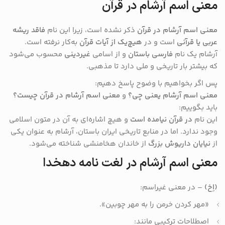
معنی اسم آرشام در قرآن
معنی اسم آرشام در قرآن
ذکر نشده است، زیرا این نام
فاقد ریشه
عربی یا قرآنی
است و در
هیچ‌یک از آیات قرآن
به‌کار نرفته است.
آرشام یک نام
فارسی باستان
و از اسامی
غیردینی
محسوب می‌شود
که بیشتر بار تاریخی و ملی دارد تا مذهبی.
پس اگر بخواهیم با وضوح پاسخ دهیم:
معنی اسم آرشام یعنی چی؟
و
معنی اسم آرشام در قرآن چیست؟
باید بگوییم:
این نام
در قرآن نیامده است
و هیچ اشاره‌ای به آن در متون اسلامی
وجود ندارد. اما در منابع تاریخی ایران باستان، آرشام به عنوان یکی
از
نیایان داریوش بزرگ
از خاندان هخامنشی شناخته می‌شود.
معنی اسم آرشام در لغت نامه دهخدا
(اِخ)
– در معنی غیراسم:
«مهر کردن خرمن را به مهر چوبین».
اصطلاحات ترکیبی مانند: