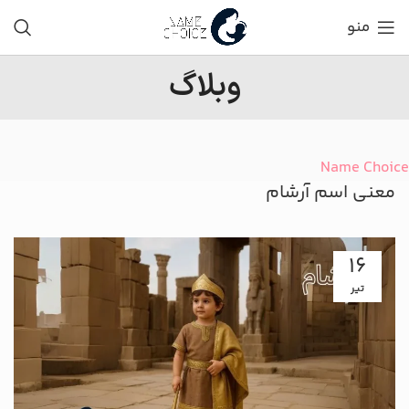
منو
وبلاگ
Name Choice
معنی اسم آرشام
16
تیر