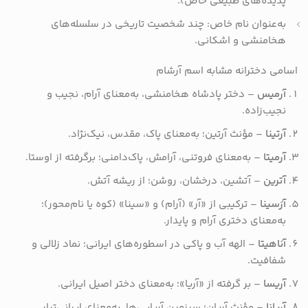
پدیده‌های طبیعی خاص).
به‌عنوان نام خاص: چند شخصیت تاریخی در سلسله‌های
هخامنشی و اشکانی.
اسامی دخترانه مشابه اسم آرشام
آرمیس
– دختر پادشاه هخامنشی، به‌معنای آرام، نجیب و
نجیب‌زاده.
آرتینا
– مؤنث آرتین؛ به‌معنای پاک، مقدس، نیک‌نژاد.
آرمیتا
– به‌معنای فروتنی، آرامش، پاک‌دامنی؛ برگرفته از اوستا.
آترین
– آتشین، درخشان، روشن؛ از ریشه آتش.
آرَسینا
– ترکیبی از «آر» (آرام) و «سینا» (کوه یا نام‌محور)؛
به‌معنای دختری آرام و پایدار.
آناهیتا
– الهه آب و پاکی در اسطوره‌های ایرانی؛ نماد زلالی و
شفافیت.
آریسا
– بر گرفته از «آریا»؛ به‌معنای دختر اصیل ایرانی.
آریانا
– مؤنث آریان؛ سرزمین آریایی‌ها، به‌معنای ایرانی‌تبار.