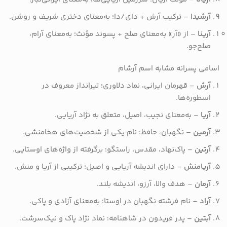
آرشیدا
– ترکیب آرش + دای/دا؛ به‌معنای دختری شریف و روشن.
آرینا
– از «آر» به‌معنای صلح + پسوند مؤنث؛ به‌معنای آرام،
صلح‌جو.
اسامی پسرانه مشابه اسم آرشام
آرش
– قهرمان ایرانی، نماد دلاوری؛ تیرانداز معروف در
اسطوره‌ها.
آریا
– به‌معنای نجیب، اصیل، متعلق به نژاد آریایی.
آرمین
– نگهبان، حافظ؛ نام یکی از شخصیت‌های هخامنشی.
آرتین
– پاک‌نهاد، مقدس، راستگو؛ برگرفته از واژه‌های اوستایی.
آریامنش
– دارای اندیشه آریایی و اصیل؛ ترکیبی از آریا و منش.
آرمان
– هدف والا، آرزو، اندیشه بلند.
آراد
– نام فرشته نگهبان در اوستا؛ به‌معنای آزادی و پاکی.
آبتین
– پدر فریدون در شاهنامه؛ نماد نژاد پاک و نیک‌سرشت.