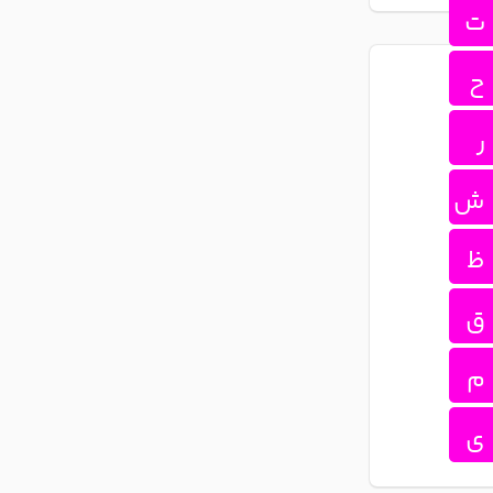
ت
ح
ر
ش
ظ
ق
م
ی