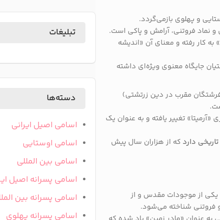
ستایی و پهلوی بازمی‌گردد.
تبلیغات
» به کار رفته و معنای آن «اندیشه
شتیان جایگاه معنوی ویژه‌ای داشته
رشتگان مقرب در دین زرتشتی)
دسته‌ها
ست.
ی «آرمیتا» تغییر یافته و به عنوان یک
اسامی اصیل ایرانی
تاریخی دارد
که از هزاران سال پیش
اسامی اوستایی
اسامی بین المللی
اسامی پسرانه اصیل ایر
اساطیر زرتشتی، «سپَند آرمَئیتی» (Spenta Armaiti) یکی از موجودات مقدس و از
اسامی پسرانه بین المل
و فروتنی شناخته می‌شود.
اسامی پسرانه پهلوی
ی به عنوان «مادر زمین» یاد شده که