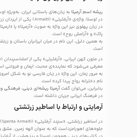
ریشه اسم آرمیتا
به زبان‌های باستانی ایران، به‌ویژه او
در اوستا، واژه‌ی «آرمَئیتی» (Armaiti) یکی از ایزدان زن و نماد فروتنی، آرامش و پاکی است.
در زبان پهلوی نیز این واژه به صورت «آرمیتا» یا «ارمیتا
پاک» و «آرامش روح» است.
به همین دلیل، این نام در میان ایرانیان باستان و زرت
است.
در متون کهن ایرانی، «آرمَئیتی» یکی از
امشاسپندان
(ف
معرفی می‌شود که نماینده‌ی محبت، ایمان و فروتنی ا
به مرور زمان، این واژه در زبان فارسی نو به شکل امروز
نام دخترانه رواج پیدا کرده است.
بنابراین، می‌توان گفت
آرمیتا ریشه‌ای دینی، فرهنگی و 
در فرهنگ ایرانی جریان داشته است.
آرماِیتی و ارتباط با اساطیر زرتشتی
در 
جلوه‌های اهورامزداست که به عنوان الهه زمین، عشق 
در کتاب‌های دینی همچون اوستا و بندهشن، از آرمَئیت