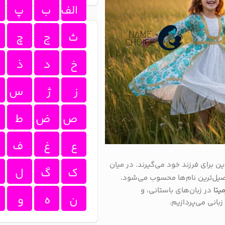
الف
ب
پ
ث
ج
چ
خ
د
ذ
ز
ژ
س
ص
ض
ط
ع
غ
ف
ن برای فرزند خود می‌گیرند. در میان
ک
گ
ل
صیل‌ترین نام‌ها محسوب می‌شود.
یتا
در زبان‌های باستانی، و
ن
ه
و
انی می‌پردازیم.