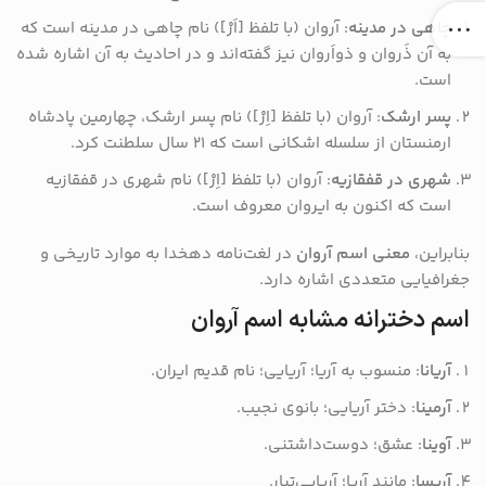
چاهی در مدینه
: آروان (با تلفظ [اَرْ]) نام چاهی در مدینه است که
به آن ذَروان و ذواَروان نیز گفته‌اند و در احادیث به آن اشاره شده
است.
پسر ارشک
: آروان (با تلفظ [اِرْ]) نام پسر ارشک، چهارمین پادشاه
ارمنستان از سلسله اشکانی است که ۲۱ سال سلطنت کرد.
شهری در قفقازیه
: آروان (با تلفظ [اِرْ]) نام شهری در قفقازیه
است که اکنون به ایروان معروف است.
بنابراین،
معنی اسم آروان
در لغت‌نامه دهخدا به موارد تاریخی و
جغرافیایی متعددی اشاره دارد.
اسم دخترانه مشابه اسم آروان
آریانا
: منسوب به آریا؛ آریایی؛ نام قدیم ایران.
آرمینا
: دختر آریایی؛ بانوی نجیب.
آوینا
: عشق؛ دوست‌داشتنی.
آریسا
: مانند آریا؛ آریایی‌تبار.