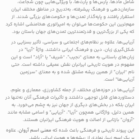
شامل مادها، پارس‌ها و پارت‌ها، با ویژگی‌هایی چون شجاعت،
سازمان‌دهی و فرهنگ پیشرفته، به‌تدریج در مناطق مختلف ایران
استقرار یافتند و پایه‌گذار تمدن‌ها و حکومت‌های بزرگی شدند. از
مهم‌ترین این حکومت‌ها می‌توان به امپراتوری هخامنشی اشاره کرد
که یکی از بزرگ‌ترین و قدرتمندترین تمدن‌های جهان باستان بود.
آریایی‌ها، علاوه بر نظام‌های اجتماعی و سیاسی، تأثیر بسزایی در
شکل‌گیری زبان، دین و فرهنگ ایرانی داشتند. واژهٔ “آریا” در
زبان‌های باستانی به معنای “نجیب”، “شریف” یا “آزاد” است و این
مفهوم در هویت تاریخی ایرانیان نقش عمیقی داشته است. حتی
نام “ایران” از همین ریشه مشتق شده و به معنای “سرزمین
آریایی‌ها” است.
آریایی‌ها در حوزه‌های مختلف، از جمله کشاورزی، معماری و علوم،
دستاوردهای قابل توجهی داشتند و تأثیرات فرهنگی آنان نه‌تنها در
ایران بلکه در بخش‌های دیگری از جهان نیز به چشم می‌خورد. به
همین دلیل، واژگانی همچون “آریا”، “آریایی” و اسامی مشابه مانند
“آروان” بازتابی از اصالت و هویت فرهنگی ایرانیان هستند.
این پیوند تاریخی و فرهنگی باعث شده که
معنی اسم آروان
، علاوه
بر یک اسم زیبا، نمادی از ریشه‌ها و هویت ایرانی باشد.