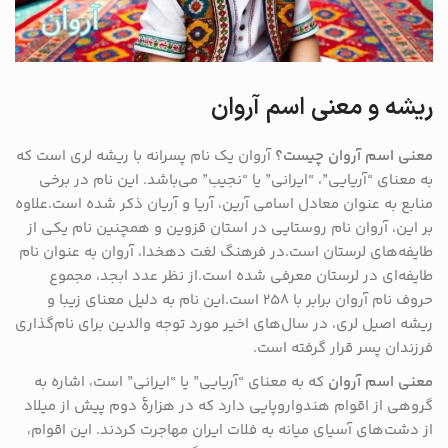
ریشه و معنی اسم آروان
معنی اسم آروان چیست؟
آروان یک نام پسرانه با ریشه لری است که
به معنای “آریایی”، “ایرانی” یا “نجیب” می‌باشد. این نام در برخی
منابع به عنوان معادل اسامی آرین، آریا و آریان ذکر شده است.علاوه
بر این، آروان نام روستایی در استان قزوین و همچنین نام یکی از
طایفه‌های لرستان است.در فرهنگ لغت دهخدا، آروان به عنوان نام
طایفه‌ای در لرستان معرفی شده است.از نظر عدد ابجد، مجموع
حروف نام آروان برابر با ۲۵۸ است.این نام به دلیل معنای زیبا و
ریشه اصیل لری، در سال‌های اخیر مورد توجه والدین برای نام‌گذاری
فرزندان پسر قرار گرفته است.
معنی اسم آروان
که به معنای “آریایی” یا “ایرانی” است، اشاره به
گروهی از اقوام هندواروپایی دارد که در هزارهٔ دوم پیش از میلاد
از دشت‌های آسیای میانه به فلات ایران مهاجرت کردند. این اقوام،