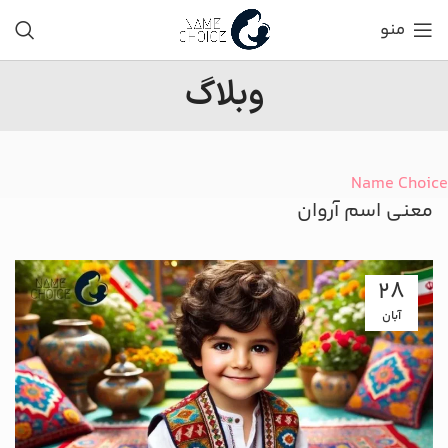
منو
وبلاگ
Name Choice
معنی اسم آروان
28
آبان