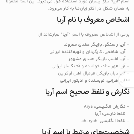
اسم “آریا” برای پسران مورد استفاده قرار می‌گیرد. این اسم معمولاً
به همان شکل در اکثر زبان‌ها به کار می‌رود.
اشخاص معروف با نام آریا
برخی از اشخاص معروف با اسم “آریا” عبارت‌اند از:
– آریا راستگو، بازیگر هندی معروف
– آریا شافعی، کارگردان و تهیه‌کننده ایرانی
– آریا افسر، بازیگر هندی مشهور
– آریا فهرستاد، خواننده و آهنگساز ایرانی
– آریا بابار، بازیکن فوتبال اهل اوکراین
– آریا هرانی، نویسنده و ادیتور ایرانی
نگارش و تلفظ صحیح اسم آریا
– نگارش انگلیسی: Arya
– تلفظ فارسی: آریا
– تلفظ انگلیسی: ah-ryah
شخصیت‌های مرتبط با اسم آریا