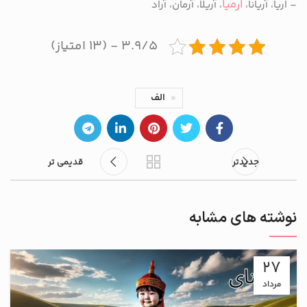
ارمیا
– اریا، آریانا،
، آریلا، آرمان، آراد
۳.۹/۵ - (۱۳ امتیاز)
الف
جدیدتر
قدیمی تر
نوشته های مشابه
27
مرداد