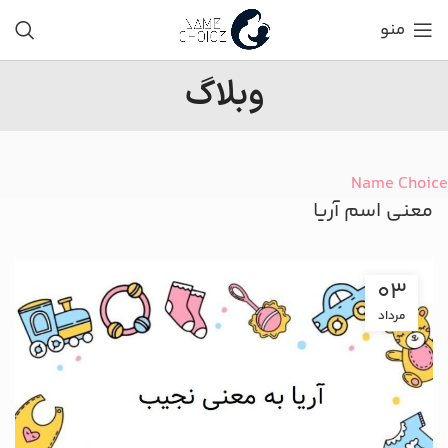
منو
وبلاگ
Name Choice
معنی اسم آریا
03
مرداد