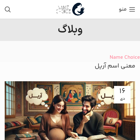
منو
وبلاگ
Name Choice
معنی اسم آریل
16
دی