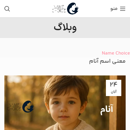
منو
وبلاگ
Name Choice
معنی اسم آنام
24
آبان