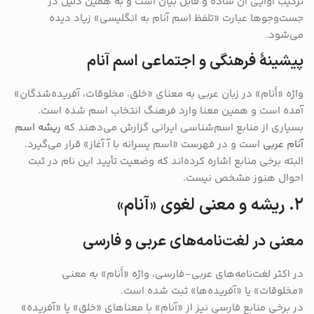
ترکیب آوایی آن ساده و قابل بیان است و به همین دلیل در
جست‌وجوها عبارت «تلفظ اسم آنام به انگلیسی» زیاد دیده
می‌شود.
پیشینهٔ فرهنگی و اجتماعی اسم آنام
واژه «أَنام» در زبان عربی به معنای «خلق، مخلوقات، آفریده‌شدگان»
آمده است و همین معنا وارد فرهنگ انتخاب اسم شده است.
بسیاری از منابع اسم‌شناسی ایرانی گزارش می‌دهند که
ریشه اسم
آنام عربی
است و در فهرست «اسم پسرانه با آ آغاز» قرار می‌گیرد.
البته برخی منابع اشاره کرده‌اند که وضعیت تأیید این نام در ثبت
احوال هنوز مشخص نیست.
۲. ریشه و معنی لغوی «آنام»
معنی در لغت‌نامه‌های عربی و فارسی
در اکثر لغت‌نامه‌های عربی–فارسی، واژه «أَنام» به معنی
«مخلوقات» یا «آفریده‌ها» ثبت شده است.
در برخی منابع فارسی نیز از «آنام» با معناهای «خلق» یا «آفریده»