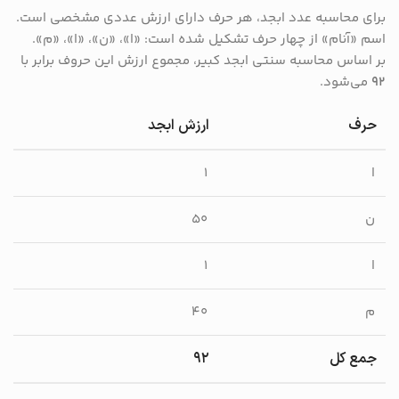
برای محاسبه عدد ابجد، هر حرف دارای ارزش عددی مشخصی است.
اسم «آنام» از چهار حرف تشکیل شده است: «ا»، «ن»، «ا»، «م».
بر اساس محاسبه سنتی ابجد کبیر، مجموع ارزش این حروف برابر با
۹۲
می‌شود.
حرف
ارزش ابجد
ا
۱
ن
۵۰
ا
۱
م
۴۰
جمع کل
۹۲