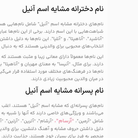
نام دخترانه مشایه اسم آنیل
نام‌های دخترانه مشابه اسم “آنیل” شامل نام‌هایی هستن
شباهت‌هایی با این اسم دارند. برخی از این نام‌ها عبارتند ا
“آناشید”، “آناهیتا”، و “آنلیا”. این نام‌ها به دلیل د
انتخاب‌های محبوبی برای والدینی هستند که به دنبال ن
این نام‌ها معمولاً دارای معانی زیبا و مثبت هستند ک
دارند. برای مثال، “آنیسا” به معنای مهربان و “آناهیتا” 
نام‌ها در فرهنگ‌های مختلف مورد استفاده قرار می‌گیر
در میان والدین محبوبیت زیادی دارند.
نام پسرانه مشایه اسم آنیل
نام‌های پسرانه‌ای که مشابه اسم “آنیل” هستند، اغلب از
می‌باشند و ویژگی‌های خاصی دارند که آنها را شبیه به “آ
“آرسام”،
شامل “آرمین”،
“آرشام”
،
“آترین”، “آرتین”، “
دلیل داشتن حروف مشابه و آهنگ دلنشین، برای والدینی
منحصر به فرد برای پسران خود هستند، جذابیت دارند.