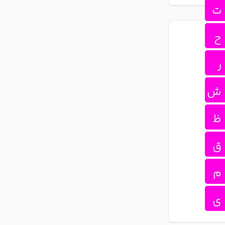
ت
ح
ر
ش
ظ
ق
م
ی