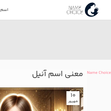
اسم د
معنی اسم آنیل
Name Choice
10
شهریور