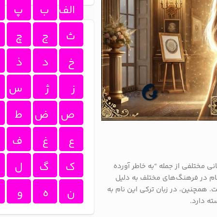
الف
ب
پ
ث
ج
چ
خ
د
ذ
ز
ژ
س
ص
ض
ط
ع
غ
ف
ک
گ
ل
نی مختلفی از جمله “به خاطر آورده
نام در فرهنگ‌های مختلف به دلیل
 همچنین، در زبان ترکی این نام به
ن
ه
و
ته دارد.