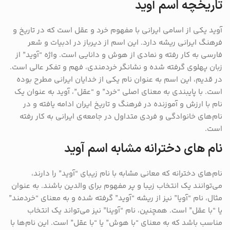
تاریخچه اسم آوید
آوید یکی از اسامی ایرانی با مفهوم خرد و عقل است که در تاریخ و
فرهنگ ایرانی ریشه دارد. این اسم از دیرباز در ادبیات و شعر
فارسی به کار رفته و نمادی از هوش و دانایی است. واژه “آوید” از
زبان پهلوی گرفته شده و نشانگر خردمندی، فهم و تفکر عالی است.
در قدیم، این اسم به عنوان نام یکی از خدایان ایرانی مطرح بوده
است. با پایبندی به معنای اصلی “خرد” و “عقل”، آوید به عنوان یک
نام با ارزش و آموزنده در فرهنگ و تاریخ ایران ادامه یافته و در
نام‌های خانوادگی و فردی متداول در جامعه‌ی ایرانی به کار رفته
است.
نام های دخترانه مشابه اسم آوید
نام‌های دخترانه که معانی مشابه با نام زیبای “آوید” را دارند،
می‌توانند یک انتخاب زیبا و پر مفهوم برای والدین باشند. به عنوان
مثال، نام “آویا” نیز از ریشه “آوید” گرفته شده و به معنای “خردمند”
یا “با عقل” است. همچنین، نام “آوینا” نیز می‌تواند یک انتخاب
مناسب باشد که به معنای “با هوش” یا “با عقل” است. این نام‌ها با