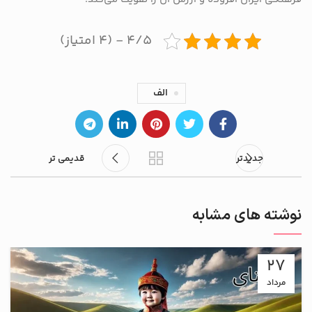
۴/۵ - (۴ امتیاز)
الف
جدیدتر
قدیمی تر
نوشته های مشابه
27
مرداد