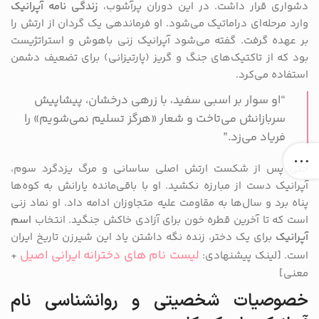
دشواری قرار داشت. در این دوران پرآشوب،
زندگی نامه آپرانیک
وارد مرحله‌ای دراماتیک می‌شود. او فرماندهی یک گردان از ارتش را
بر عهده گرفت. گفته می‌شود آپرانیک زنی باهوش و استراتژیست
بود که از تاکتیک‌های جنگ و گریز (پارتیزانی) برای تضعیف دشمن
استفاده می‌کرد.
“او سوار بر اسبی سفید، با زرهی درخشان، پیشاپیش
سربازانش می‌تاخت و شعار «هرگز تسلیم نمی‌شویم» را
فریاد می‌زد.”
حتی پس از شکست ارتش اصلی ساسانی و مرگ یزدگرد سوم،
آپرانیک دست از مبارزه نکشید. او با باقی‌مانده یارانش به کوه‌ها
پناه برد و سال‌ها به مقاومت علیه متجاوزان ادامه داد. او نماد زنی
است که تا آخرین قطره خون برای آزادی خاکش جنگید. انتخاب
اسم
آپرانیک
برای یک دختر، زنده نگه داشتن یاد این شیرزن تاریخ ایران
لیست نام های دخترانه ایرانی اصیل
است. [لینک پیشنهادی:
+
معنی]
خصوصیات شخصیتی و روانشناسی نام