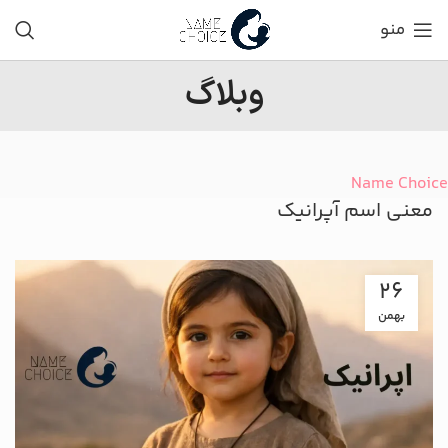
منو
وبلاگ
Name Choice
معنی اسم آپرانیک
26
بهمن