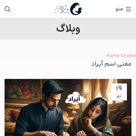
منو
وبلاگ
Name Choice
معنی اسم آیراد
19
دی