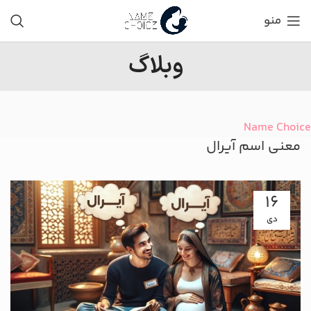
منو
وبلاگ
Name Choice
معنی اسم آیرال
16
دی