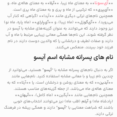
آی‌سونا
**
** به معنای ماه زیبا، **
آیلا
** به معنای هاله‌ی ماه، و
**
آی‌پری
** که ترکیبی از ماه و پری و به معنای ماه پری است.
همچنین نام‌های ترکی دیگری مانند **آیدا** (گیاهی که کنار آب
می‌روید)، **
آی‌گوزل
** (ماه زیبا)، و **
آی‌پارای
** (ماه پاره، ماه نو)
نیز وجود دارند که می‌توانند به عنوان گزینه‌های مشابه با آیسو در
نظر گرفته شوند. این نام‌ها همگی معانی زیبایی مرتبط با ماه و آب
دارند و صفات لطیف و درخشانی را که والدین دوست دارند در نام
فرزند خود ببینند، منعکس می‌کنند.
نام های پسرانه مشابه
اسم
آیسو
اگر به دنبال نام‌های پسرانه مشابه با “
آیسو
” هستید، می‌توانید از
چندین نام زیبا و با معانی مشابه استفاده کنید. نام‌هایی مانند
**
آیدین
** که به معنای روشن و درخشان است، یا **آیلا** که به
معنای هاله‌ی ماه می‌باشد، از جمله گزینه‌های مناسب هستند.
همچنین نام‌هایی مانند **آیگین** (ماه کامل)، **
آیهان
**
(پادشاه ماه) و
آیلم
(قلب ماه) نیز می‌توانند انتخاب‌های خوبی
باشند که شباهت معنایی با “
آیسو
” دارند و همگی ریشه در فرهنگ
ترکی دارند.