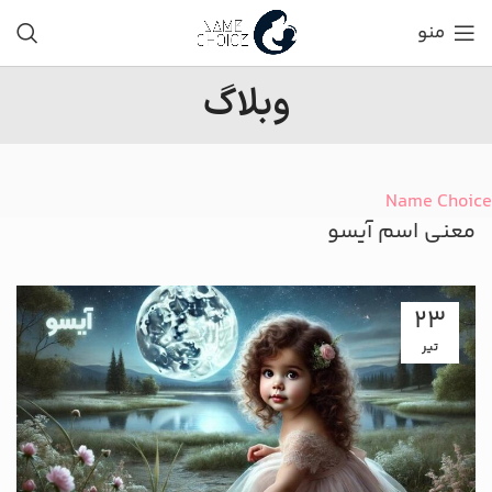
منو
وبلاگ
Name Choice
معنی اسم آیسو
23
تیر