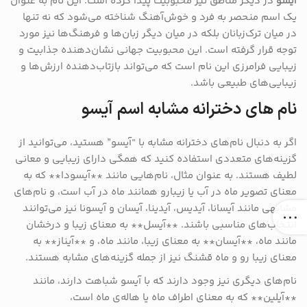
آیسو
در دیگر مناطق نیز محبوبیت پیدا کرده است. این نام به عنوان
یک اسم منحصر به فرد و خوش‌آهنگ شناخته می‌شود که نه تنها
در میان ترک‌زبانان بلکه در میان دیگر زبان‌ها و فرهنگ‌ها نیز مورد
توجه قرار گرفته است. این محبوبیت جهانی نشان‌دهنده جذابیت و
زیبایی فرامرزی این نام است که می‌تواند بازتاب‌دهنده ارزش‌ها و
زیبایی‌های طبیعی باشد.
نام های دخترانه مشابه اسم آیسو
اگر به دنبال نام‌های دخترانه مشابه با “آیسو” هستید، می‌توانید از
گزینه‌های متعددی استفاده کنید که همگی دارای زیبایی و معانی
لطیف هستند. به عنوان مثال، نام‌هایی مانند **آیسودا** که به
معنای تصویر ماه در آب یا زیبارو همانند ماه در آب است، و نام‌های
مشابهی مانند آیسانا، آیدیس، آیدینا، آیسان و آیسونا نیز می‌توانند
انتخاب‌های مناسبی باشند. **آیسل** به معنای زیبا و درخشان
مانند ماه، **آیسان** به معنای زیبا، مانند ماه، و **آیناز** به
معنای زیبا رو و ماه قشنگ نیز از جمله گزینه‌های مشابه هستند.
نام‌های دیگری نیز وجود دارند که با آیسو شباهت دارند، مانند
**آیلین** که به معنای اطراف ماه یا هاله‌ی ماه است،