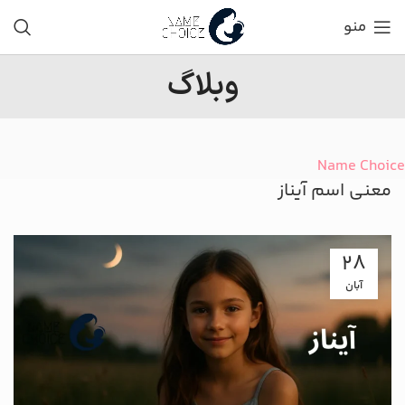
منو
وبلاگ
Name Choice
معنی اسم آیناز
28
آبان