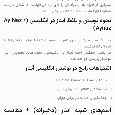
بسیاری از افراد به اشتباه آن را «ای‌ناز» می‌خوانند اما شکل درست
همان «آی» مانند تلفظ «ماه» در ترکی است.
نحوه نوشتن و تلفظ آیناز در انگلیسی (Ay Naz /
Aynaz)
در انگلیسی می‌توان این نام را به‌صورت «Aynaz»، «Ay Naz» یا
«AyNaz» نوشت.
در بخش «عکس اسم آیناز به انگلیسی» نمونه‌های تصویری این
نوشتار بررسی خواهد شد.
اشتباهات رایج در نوشتن انگلیسی آیناز
نوشتن Anaz یا Ahinaz (اشتباه)
استفاده از Eynaz که رواج ندارد
جدا نکردن «Ay» در برخی موارد
اسم‌های شبیه آیناز (دخترانه) + مقایسه