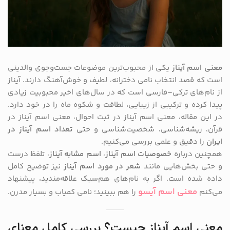
معنی اسم آیناز
یکی از محبوب‌ترین موضوعات جست‌وجوی والدینی
است که قصد انتخاب نامی دخترانه، لطیف و خوش‌آهنگ دارند. آیناز
از نام‌های ترکی–فارسی است که در سال‌های اخیر محبوبیت زیادی
پیدا کرده و ترکیبی از زیبایی، لطافت و شکوه ماه را در خود دارد.
در این مقاله، معنی اسم آیناز در ثبت احوال، معنی اسم آیناز در
قرآن، ریشه‌شناسی، شخصیت‌شناسی و حتی
تعداد اسم آیناز در
ایران
را دقیق و علمی بررسی می‌کنیم.
همچنین درباره
خصوصیات اسم آیناز
،
اسم مشابه آیناز
، تلفظ درست
و حتی بخش‌هایی مانند
شعر در مورد اسم آیناز
نیز توضیح کامل
داده شده است. اگر به نام‌های هم‌سبک علاقه‌مندید، پیشنهاد
معنی اسم آیسو
می‌کنم
را هم ببینید؛ نامی کمیاب و بسیار مدرن.
معنی اسم آیناز چیست؟ بررسی کامل معنای