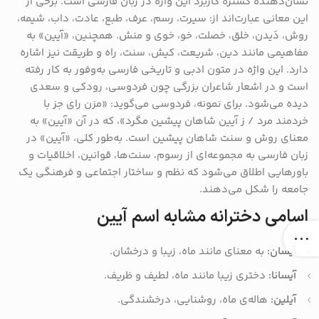
نشان‌دهنده گستره کاربرد این واژه در زبان فارسی است.
برخی از
این معانی عبارت‌اند از: سیرت، رسم، عرف، طبع، عادت، داب، شیمه،
روش، دَیدن، خلق، خصلت، خو، خوی و منش.
همچنین، «آیین» به
مفاهیمی مانند دین، شریعت، کیش، سنت، راه و طریقت نیز اشاره
دارد.
این واژه در متون ادبی و تاریخی فارسی به‌وفور به کار رفته
است و در اشعار شاعران بزرگی چون فردوسی، رودکی و سعدی
دیده می‌شود.
برای نمونه، فردوسی می‌گوید: «مزن رای جز با
خردمند مرد / ز آیین شاهان پیشین مگرد»، که در آن «آیین» به
معنای روش و سنت شاهان پیشین است.
به‌طور کلی، «آیین» در
زبان فارسی به مجموعه‌ای از رسوم، سنت‌ها، قوانین، اخلاقیات و
باورهایی اطلاق می‌شود که نظم و ساختار اجتماعی و فرهنگی یک
جامعه را شکل می‌دهند.
اسامی دخترانه مشابه اسم آیین
آیسان:
به معنای مانند ماه، زیبا و درخشان.
آیسانا:
دختری زیبا مانند ماه، لطیف و ظریف.
آیلین:
هاله‌ی ماه، روشنایی، درخشندگی.