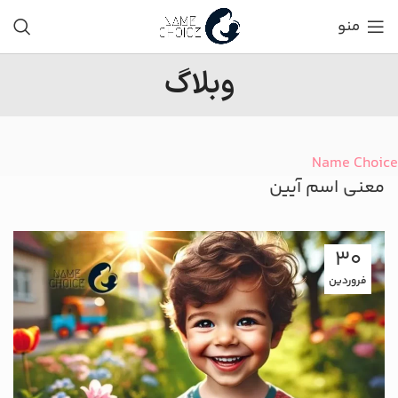
منو
وبلاگ
Name Choice
معنی اسم آیین
30
فروردین