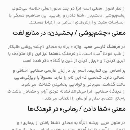
از نظر لغوی،
معنی اسم ابرا
در چند محور اصلی خلاصه می‌شود:
چشم‌پوشی، بخشیدن، شفا دادن و رهایی. این مفاهیم همگی با
احساسات مثبت و ارزش‌های اخلاقی در ارتباط هستند.
معنی «چشم‌پوشی / بخشیدن» در منابع لغت
در
فرهنگ فارسی عمید
، واژه «ابرا» به معنای «چشم‌پوشی طلبکار
از طلب خود» آمده است. در فرهنگ
دهخدا
نیز این واژه مترادف با
«بری کردن» و «بیزار کردن از دین یا گناه» ذکر شده است.
بر اساس این تعاریف، اسم ابرا در زبان فارسی معنایی اخلاقی و
انسانی دارد. شخصی که این نام را دارد، معمولاً با ویژگی‌هایی
مانند گذشت، مهربانی و توانایی بخشیدن شناخته می‌شود.
از دیدگاه معنایی، ابرا می‌تواند نشانه فردی آرام و متعادل باشد که
به‌جای انتقام، صلح و آرامش را انتخاب می‌کند.
معنی «شفا دادن / رهایی» در فرهنگ‌ها
در متون عربی، ریشه «بَرَأَ» به معنای «شفا یافتن از بیماری» و
«رهایی از آسیب» نیز آمده است. بر همین اساس، برخی از منابع