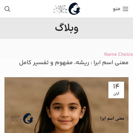
منو
وبلاگ
Name Choice
معنی اسم ابرا : ریشه، مفهوم و تفسیر کامل
14
آبان