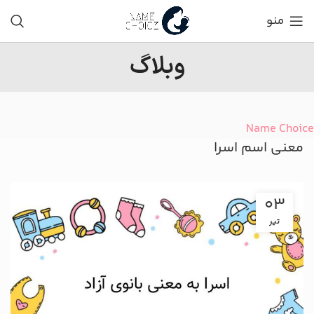
منو
وبلاگ
Name Choice
معنی اسم اسرا
03
تیر