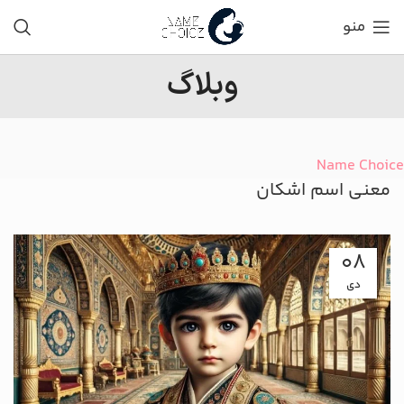
منو
وبلاگ
Name Choice
معنی اسم اشکان
08
دی