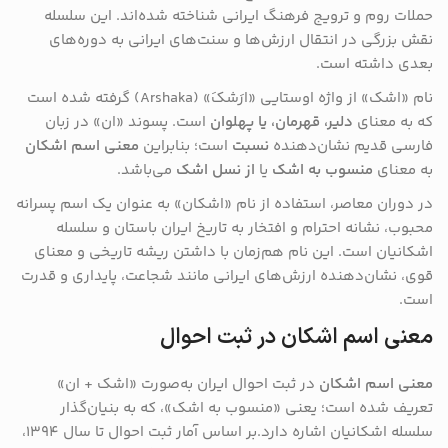
حملات روم و ترویج فرهنگ ایرانی شناخته شده‌اند. این سلسله
نقش بزرگی در انتقال ارزش‌ها و سنت‌های ایرانی به دوره‌های
بعدی داشته است.
نام «اشک» از واژه اوستایی «ارَشکَ» (Arshaka) گرفته شده است
که به معنای
دلیر، قهرمان، یا پهلوان
است. پسوند «ان» در زبان
فارسی قدیم نشان‌دهنده
نسبت
است؛ بنابراین
معنی اسم اشکان
به معنای
منسوب به اشک
یا
از نسل اشک
می‌باشد.
در دوران معاصر، استفاده از نام «اشکان» به عنوان یک اسم پسرانه
محبوب، نشانه احترام و افتخار به تاریخ ایران باستان و سلسله
اشکانیان است. این نام هم‌زمان با داشتن ریشه تاریخی و معنای
قوی، نشان‌دهنده ارزش‌های ایرانی مانند شجاعت، پایداری و قدرت
است.
معنی اسم اشکان در ثبت احوال
معنی اسم اشکان
در ثبت احوال ایران به‌صورت «اشک + ان»
تعریف شده است؛ یعنی «منسوب به اشک»، که به بنیان‌گذار
سلسله اشکانیان اشاره دارد.بر اساس آمار ثبت احوال تا سال ۱۳۹۴،