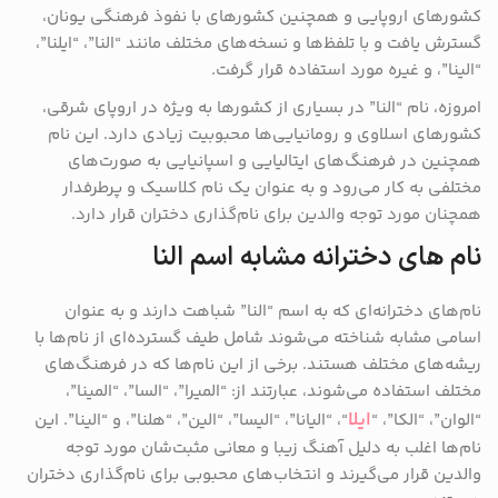
کشورهای اروپایی و همچنین کشورهای با نفوذ فرهنگی یونان،
گسترش یافت و با تلفظ‌ها و نسخه‌های مختلف مانند “النا”، “ایلنا”،
“الینا”، و غیره مورد استفاده قرار گرفت.
امروزه، نام “النا” در بسیاری از کشورها به ویژه در اروپای شرقی،
کشورهای اسلاوی و رومانیایی‌ها محبوبیت زیادی دارد. این نام
همچنین در فرهنگ‌های ایتالیایی و اسپانیایی به صورت‌های
مختلفی به کار می‌رود و به عنوان یک نام کلاسیک و پرطرفدار
همچنان مورد توجه والدین برای نام‌گذاری دختران قرار دارد.
نام های دخترانه مشابه اسم النا
نام‌های دخترانه‌ای که به اسم “النا” شباهت دارند و به عنوان
اسامی مشابه شناخته می‌شوند شامل طیف گسترده‌ای از نام‌ها با
ریشه‌های مختلف هستند. برخی از این نام‌ها که در فرهنگ‌های
مختلف استفاده می‌شوند، عبارتند از: “المیرا”، “السا”، “المینا”،
ایلا
“الوان”، “الکا”، “
“، “الیانا”، “الیسا”، “الین”، “هلنا”، و “الینا”. این
نام‌ها اغلب به دلیل آهنگ زیبا و معانی مثبت‌شان مورد توجه
والدین قرار می‌گیرند و انتخاب‌های محبوبی برای نام‌گذاری دختران