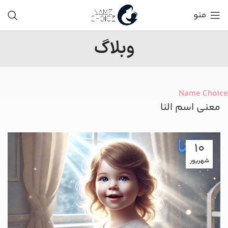
منو
وبلاگ
Name Choice
معنی اسم النا
10
شهریور