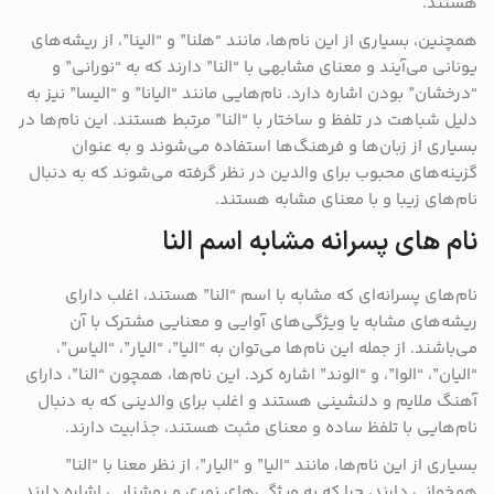
هستند.
همچنین، بسیاری از این نام‌ها، مانند “هلنا” و “الینا”، از ریشه‌های
یونانی می‌آیند و معنای مشابهی با “النا” دارند که به “نورانی” و
“درخشان” بودن اشاره دارد. نام‌هایی مانند “الیانا” و “الیسا” نیز به
دلیل شباهت در تلفظ و ساختار با “النا” مرتبط هستند. این نام‌ها در
بسیاری از زبان‌ها و فرهنگ‌ها استفاده می‌شوند و به عنوان
گزینه‌های محبوب برای والدین در نظر گرفته می‌شوند که به دنبال
نام‌های زیبا و با معنای مشابه هستند.
نام های پسرانه مشابه اسم النا
نام‌های پسرانه‌ای که مشابه با اسم “النا” هستند، اغلب دارای
ریشه‌های مشابه یا ویژگی‌های آوایی و معنایی مشترک با آن
می‌باشند. از جمله این نام‌ها می‌توان به “الیا”، “الیار”، “الیاس”،
“الیان”، “الوا”، و “الوند” اشاره کرد. این نام‌ها، همچون “النا”، دارای
آهنگ ملایم و دلنشینی هستند و اغلب برای والدینی که به دنبال
نام‌هایی با تلفظ ساده و معنای مثبت هستند، جذابیت دارند.
بسیاری از این نام‌ها، مانند “الیا” و “الیار”، از نظر معنا با “النا”
همخوانی دارند، چرا که به ویژگی‌های نوری و روشنایی اشاره دارند