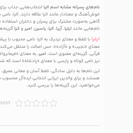
نام‌های پسرانه مشابه اسم الیا
انتخاب‌هایی جذاب برای 
خوش‌آهنگ و معنادار مانند الیا علاقه دارند. الیا، نامی ب
گاهی به‌صورت مشترک برای پسران و دختران استفاده می‌
نام‌هایی مانند
ایلیا
،
آریا
،
الیا
،
یاسین
،
امیر
و
کیا
گزینه‌ه
ایلیا
با تلفظ و معنای نزدیک به الیا، نامی محبوب با ر
معنای «نجیب» و «آزاده»، حس اصالت را منتقل می‌کند
قرآنی، گزینه‌ای معنوی است.
امیر
، به معنای «فرمانروا
نیز نامی کوتاه و پارسی با معنای «پادشاه» است که شب
این نام‌ها به دلیل سادگی، تلفظ آسان و معانی عمیق
هستند و برای والدین ایرانی انتخابی ایده‌آل محسوب 
می‌خواهید، این گزینه‌ها را بررسی کنید.
 post