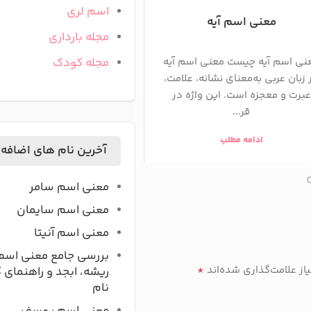
اسم لری
معنی اسم آیه
معنی اسم آرشا
مجله بارداری
مجله کودک
نی اسم آیه چیست معنی اسم آیه
معنی اسم آرشام در اصل ب
 زبان عربی به‌معنای نشانه، علامت،
«فردی بسیار نیرومند» یا
عبرت و معجزه است. این واژه در
نیرویی همچون خرس» اس
قر...
نام ریشه‌ای...
ادامه مطلب
ادامه مطلب
آخرین نام های اضافه
معنی اسم سامر
معنی اسم سایمان
معنی اسم آنیتا
بررسی جامع معنی اسم
*
ز علامت‌گذاری شده‌اند
ریشه، ابجد و راهنمای 
نام