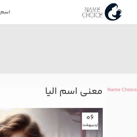
اسم د
معنی اسم الیا
Name Choice
06
اردیبهشت