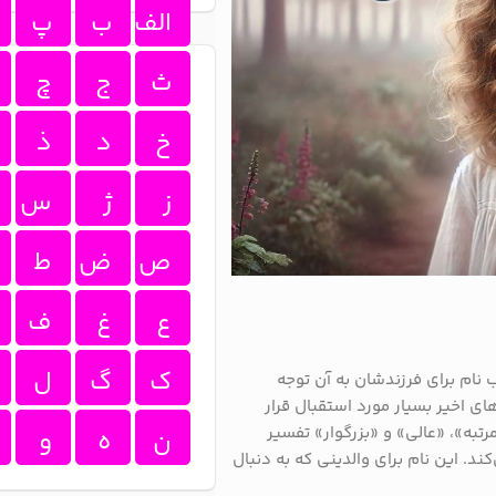
الف
ب
پ
ث
ج
چ
خ
د
ذ
ز
ژ
س
ص
ض
ط
ع
غ
ف
ک
گ
ل
نام برای فرزندشان به آن توجه
های اخیر بسیار مورد استقبال قرار
مرتبه»، «عالی» و «بزرگوار» تفسیر
ن
ه
و
. این نام برای والدینی که به دنبال