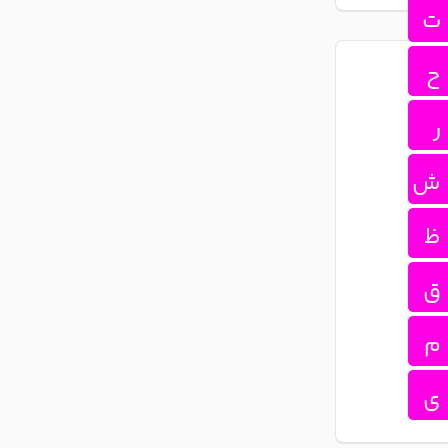
ت
ح
ر
ش
ظ
ق
م
ی