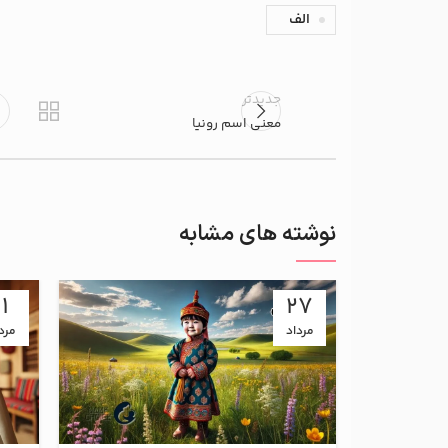
الف
جدیدتر
معنی اسم رونیا
نوشته های مشابه
11
27
مرداد
مرد