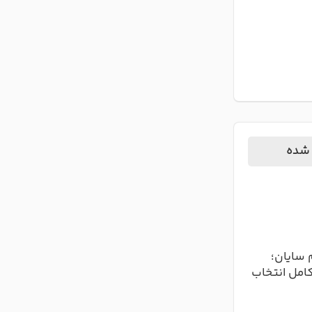
م
معنی اسم آیسان
ه‌معنای
معنی اسم آیسان آیسان یکی از
مع
 «دارای
نام‌های زیبا و پرطرفدار دخترانه
دخ
ت. این
است که معنایی دلنشین و شاعرانه
می
دارد. ای...
ادامه مطلب
 شده
 سایان؛
کامل انتخاب