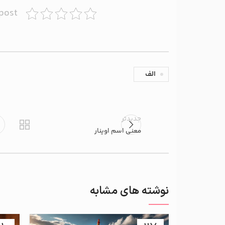
 post
الف
جدیدتر
معنی اسم اوینار
نوشته های مشابه