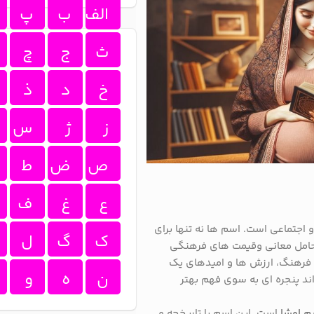
الف
ب
پ
ث
ج
چ
خ
د
ذ
ز
ژ
س
ص
ض
ط
ع
غ
ف
جتماعی است. اسم ها نه تنها برای
ک
گ
ل
ت حامل معانی وقیمت های فرهنگی
 فرهنگ، ارزش ها و امیدهای یک
ن
ه
و
اند پنجره ای به سوی فهم بهتر
م اوشا
است. این اسم با تاریخچه و