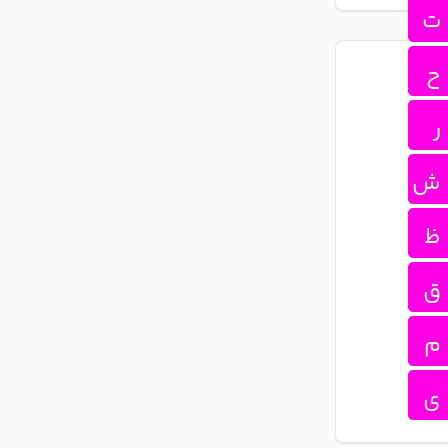
ت
ح
ر
ش
ظ
ق
م
ی