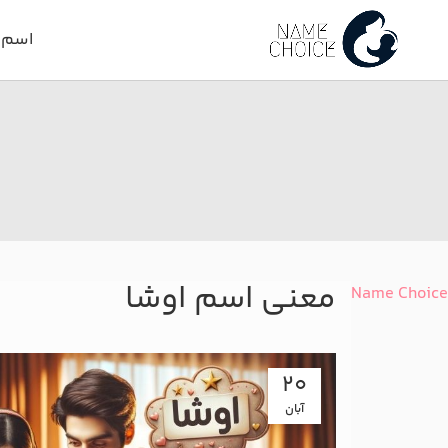
اسم د
معنی اسم اوشا
Name Choice
20
آبان