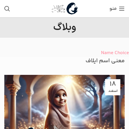
منو
وبلاگ
Name Choice
معنی اسم ایلاف
18
اسفند