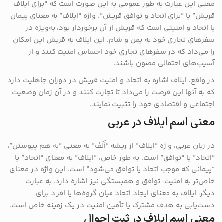
معنی این عبارت به طور عمومی به این صورت است که “برای ایلاف
قریش” یا “برای اتحاد و توافق قریش”. واژه “ایلاف” به معنای پیمان
یا اتحاد و امنیتی است که قریش از آن برخوردار بود، به‌ویژه در
سفرهای تجاری خود به یمن و شام. این ایلاف به قریش این امکان
را می‌داد که در سفرهای تجاری خود احساس امنیت کنند و از
آسیب‌های احتمالی مصون باشند.
در واقع، ایلاف اشاره به اتحاد و امنیت قریش در دوران جاهلیت دارد
که به آنها این فرصت را می‌داد تا تجارت کنند و در آن زمان وضعیت
اجتماعی و اقتصادی خود را تثبیت نمایند.
معنی اسم ایلاف در عربی
در زبان عربی، واژه “ایلاف” از ریشه “أَلَفَ” به معنی “به هم پیوستن”،
“اتحاد” یا “توافق” است. به طور خاص، “ایلاف” به معنای “اتحاد” یا
“پیمانی که موجب اتحاد یا توافق می‌شود” است. این واژه در معنای
خاص‌تر به امنیت، توافق و همبستگی نیز اشاره دارد. به عبارت
دیگر، ایلاف به معنای ایجاد اتحاد میان گروه‌ها یا افراد برای
دست‌یابی به هدف مشترک یا تأمین امنیت در یک زمینه خاص است.
معنی اسم ایلاف در ثبت احوال