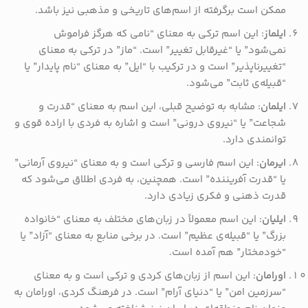
ممکن است برگرفته از اسم‌های تاریخی و مذهبی نیز باشد.
ایلماز
: این اسم ترکی به معنای “نامی که هرگز فراموش
نمی‌شود” یا “غیرقابل تغییر” است. “ماز” در ترکی به معنای
“تغییرناپذیر” است و در ترکیب با “ایل” به معنای “نام پایدار” یا
“قبیله‌ی ثابت” می‌شود.
ایلمان
: مشابه به توضیح قبلی، این اسم به معنای “قدرت و
شجاعت” یا “نیروی درونی” است و اشاره به فردی با اراده قوی و
توانمندی دارد.
ایرمان
: این اسم فارسی و ترکی است و به معنای “نیروی آرمانی”
یا “قدرت آفریننده” است. همچنین، به فردی اطلاق می‌شود که
قدرت ذهنی و فکری زیادی دارد.
ایلیان
: این اسم معمولاً در زبان‌های مختلف به معنای “خانواده
بزرگ” یا “قبیله‌ی عظیم” است. در برخی منابع به معنای “آزاد” یا
“خودمختار” هم آمده است.
اورامان
: این اسم از زبان‌های کردی و ترکی است و به معنای
“سرزمین امن” یا “دنیای آرام” است. در فرهنگ کردی، اورامان به