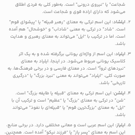
شجاعت” یا “نیروی درونی” است. به‌طور کلی به فردی اطلاق
می‌شود که دارای اراده قوی و شجاعت است.
ایلشاد
: این اسم ترکی به معنای “رهبر قبیله” یا “پیشوای قوم”
است. “شاد” در ترکی به معنی “شاداب” و “خوشحال” هم آمده
است، اما در ترکیب با “ایل” می‌تواند به معنای رهبری و هدایت
باشد.
ایلیاد
: این اسم از واژه‌ای یونانی برگرفته شده و به یک اثر
کلاسیک یونانی مربوط می‌شود. در اینجا، ایلیاد به معنای
“نبردهای تروآ” است. در معنای فارسی و در برخی فرهنگ‌ها، به
صورت کلی، “ایلیاد” می‌تواند به معنی “نبرد بزرگ” یا “درگیری
تاریخی” باشد.
ایلشن
: این اسم ترکی به معنای “قبیله یا طایفه بزرگ” است.
“شن” در ترکی به معنای “بزرگ” یا “عظیم” است و ترکیب آن با
“ایل” به معنای “بزرگ‌ترین قوم” یا “قبیله‌ای با نفوذ” می‌تواند
باشد.
ایلیاز
: این اسم عربی است و معانی مختلفی دارد. در برخی منابع،
این اسم به معنای “پسر یاز” یا “فرزند نیکو” آمده است. همچنین،