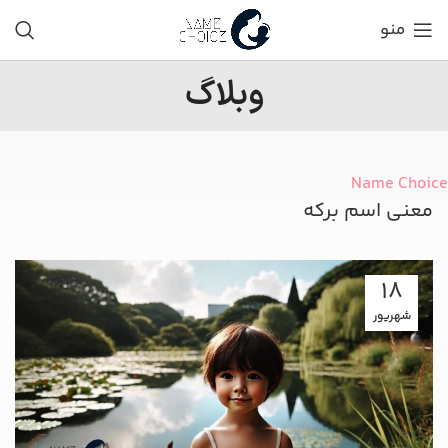
منو
وبلاگ
Name Choice
معنی اسم برکه
18
شهریور