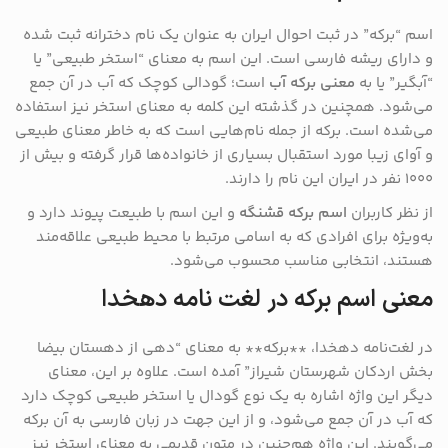
اسم “برکه” در ثبت احوال ایران به عنوان یک نام دخترانه ثبت شده
و دارای ریشه فارسی است. این اسم به معنای “استخر طبیعی” یا
“آبگیر” یا به
معنی برکه آب
است؛ گودالی کوچک که آب در آن جمع
می‌شود. همچنین در گذشته این کلمه به معنای استخر نیز استفاده
می‌شده است. برکه از جمله نام‌هایی است که به خاطر معنای طبیعی
و آوای زیبا مورد استقبال بسیاری از خانواده‌ها قرار گرفته و بیش از
۱۰۰۰ نفر در ایران این نام را دارند.
از نظر کاربران
اسم برکه قشنگه
و این اسم با طبیعت پیوند دارد و
به‌ویژه برای افرادی که به اسامی مرتبط با محیط طبیعی علاقه‌مند
هستند، انتخابی مناسب محسوب می‌شود.
معنی اسم برکه در لغت نامه دهخدا
در لغت‌نامه دهخدا، **برکه** به معنای “دهی از دهستان بیضا
بخش اردکان شهرستان شیراز” آمده است. علاوه بر این، معنای
دیگر این واژه اشاره به یک نوع گودال یا استخر طبیعی کوچک دارد
که آب در آن جمع می‌شود، و از این جهت در زبان فارسی به آن برکه
می‌گویند. این واژه هم‌چنین در متون قدیمی به معنای استخر نیز