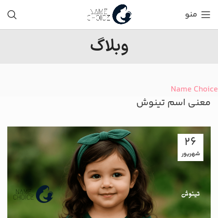
منو
وبلاگ
Name Choice
معنی اسم تینوش
26
شهریور