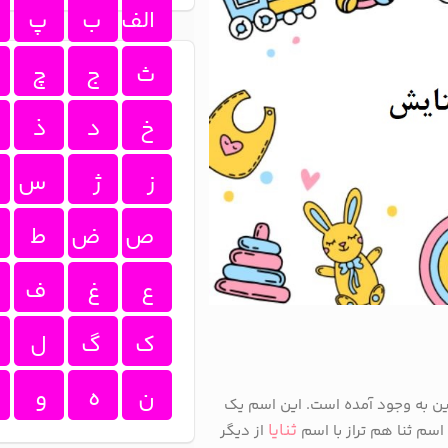
الف
ب
پ
ث
ج
چ
خ
د
ذ
ز
ژ
س
ص
ض
ط
ع
غ
ف
ک
گ
ل
ن
ه
و
سین به وجود آمده است. این اسم یک
ثنایا
اسم ثنا هم تراز با اسم
از دیگر