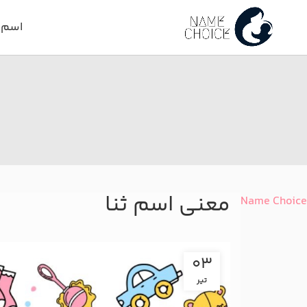
اسم د
معنی اسم ثنا
Name Choice
03
تیر