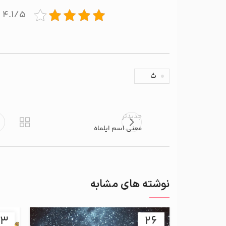
۴.۱/۵ - (۱۳ امتیاز)
ث
جدیدتر
معنی اسم ایلماه
نوشته های مشابه
03
26