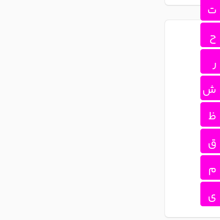
ت
ح
ر
ش
ظ
ق
م
ی