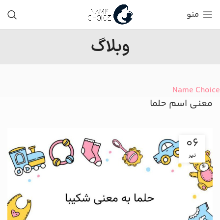
منو
وبلاگ
Name Choice
معنی اسم حلما
06
تیر