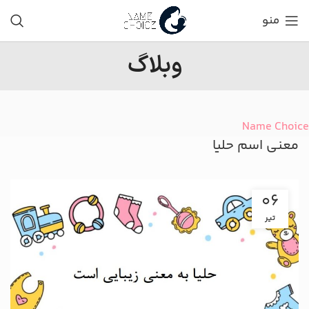
منو
وبلاگ
Name Choice
معنی اسم حلیا
06
تیر