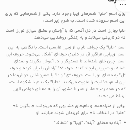
برای اسم “حلیا” شعرهای زیبا وجود دارد. یکی از شعرهایی که برای
این اسم سروده شده است، به شرح زیر است:
حلیا بهاری است در دل آدمی که با آرامش و عشق می‌زی نوری است
که در تاریکی می‌تابد و به زندگی روشنایی می‌دهد
اسم “حلیا” یک جواهر نایاب از زمین فارسی است. با نگاهی به این
اسم، زیبایی فراگیر آن در دلبری حرفه‌ای آشکار می‌شود. حروف این
اسم، چون خلق شده‌اند تا همدیگر را در آغوش بگیرند و صدای
شفاف و شیرینی ایجاد کنند. حرف “ه” آرامش را بیان کرده و حرف
“ل” به معنای نور است. حروف “ی” و “ا” با همپوشانی خوش‌نما در
این اسم، جذابیت را تقویت می‌کنند. “حلیا” یک نام با شکوه است،
که در همه زمینه‌ها، از هنر تا عشق، آن را به معنای خواص الهی
ارتباط می‌دهند.
برخی از مترادف‌ها و نام‌های مشابهی که می‌توانند جایگزین نام
“حلیا” در انتخاب نام برای فرزندان شوند عبارتند از:
آینا: به معنای “آینه”، “زیبا” و “شفاف”