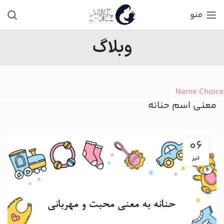
منو
وبلاگ
Name Choice
معنی اسم حنانه
06
تیر