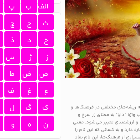
الف
ب
پ
ث
ج
چ
خ
د
ذ
ز
ژ
س
ص
ض
ط
ع
غ
ف
ک
گ
ل
ه ریشه‌های مختلفی در فرهنگ‌ها و
ب واژه “دایا” به معنای زر سرخ و
 و ارزشمندی تعبیر می‌شود.
معنی
ن
ه
و
ه دارد و به کسانی که این نام را
یاری از فرهنگ‌ها، این نام نماد