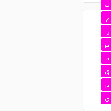
ت
ح
ر
ش
ظ
ق
م
ی