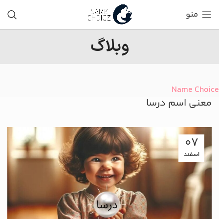
منو
وبلاگ
Name Choice
معنی اسم درسا
07
اسفند