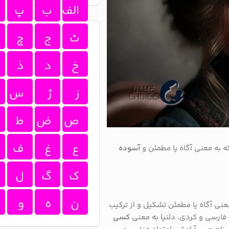
الف
ب
پ
ث
ج
چ
خ
د
ذ
ز
ژ
س
ص
ض
ط
ع
غ
ف
 به معنی آگاه یا مطمئن و
آسوده
ک
گ
ل
ن
ه
و
نی آگاه یا مطمئن تشکیل و از ترکیب
فارسی و کردی، دلنیا به معنی
کسی