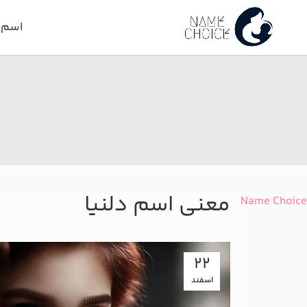
اسم د
معنی اسم دلنیا
Name Choice
22
اسفند