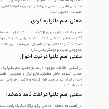
که دل‌آگاه، مطمئن و بااطمینان است
به کار می‌رود. ای
اطمینان قلبی را منتقل می‌کند و در بین خانواده‌هایی ک
هستند، محبوب است.
معنی اسم دلنیا به کردی
اسم دلنیا در زبان کردی از ترکیب دو واژه “دل” (به مع
آگاه، مطمئن) تشکیل شده است. بنابراین، دلنیا در ک
است”، “آسوده‌خاطر” و “بااطمینان” می‌باشد. این نام در
مفهومی مثبت و آرامش‌بخش دارد.
معنی اسم دلنیا در ثبت احوال
بر اساس اطلاعات موجود در منابع معتبر، نام
دلنیا
یک اس
معانی
آسوده خاطر، مطمئن، فارغ‌البال
و همچنین
اطمین
احوال ایران مورد تأیید قرار گرفته و تاکنون
فراوانی اسم
ثبت شده‌اند.
معنی اسم دلنیا در لغت نامه دهخدا
در
لغت‌نامه دهخدا
، مدخلی برای واژهٔ «دلنیا» یافت نشد