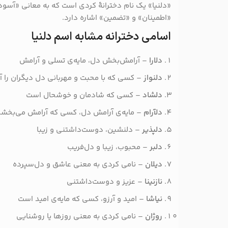
«دلنیا» یک نام دخترانهٔ کردی است که به معانی «آسوده
«اطمینان» و «تضمین» اشاره دارد.
​
اسامی دخترانه مشابه اسم دلنیا
دلارا
– آرامش‌بخش دل، مایه‌ی تسلی و آرامش
دلنواز
– کسی که با محبت و مهربانی دل دیگران را آر
دلشاد
– کسی که شادمان و خوشحال است
دلآرام
– مایه‌ی آرامش دل، کسی که آرامش می‌بخشد
دلپذیر
– دلنشین، دوست‌داشتنی و زیبا
دلبر
– محبوب، زیبا و دل‌فریب
دیلان
– نامی کردی به معنی عاشق و دل‌سپرده
نازنینا
– عزیز و دوست‌داشتنی
نیاشا
– امید و آرزو، کسی که مایه‌ی امید است
روژان
– نامی کردی به معنی روزها یا روشنایی