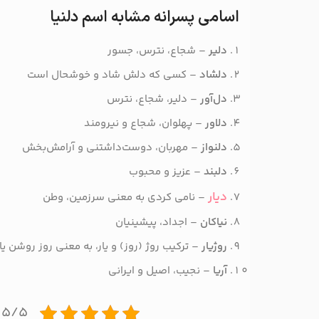
اسامی پسرانه مشابه اسم دلنیا
دلیر
– شجاع، نترس، جسور
دلشاد
– کسی که دلش شاد و خوشحال است
دل‌آور
– دلیر، شجاع، نترس
دلاور
– پهلوان، شجاع و نیرومند
دلنواز
– مهربان، دوست‌داشتنی و آرامش‌بخش
دلبند
– عزیز و محبوب
دیار
– نامی کردی به معنی سرزمین، وطن
نیاکان
– اجداد، پیشینیان
روژیار
– ترکیب روژ (روز) و یار، به معنی روز روشن
آریا
– نجیب، اصیل و ایرانی
۵/۵ - (۱ امتیاز)