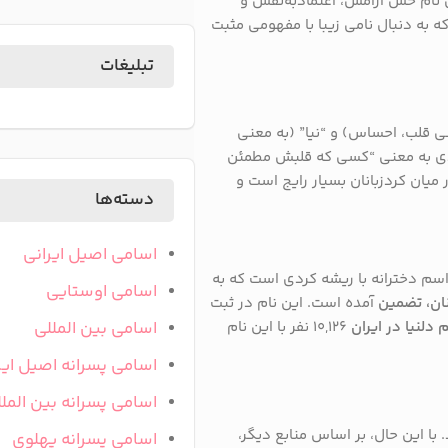
ن نام حس آرامش، اعتمادبه‌نفس و
ه به دنبال نامی زیبا با مفهومی مثبت
تبلیغات
نی قلب، احساس) و “نیا” (به معنی
ردی به معنی “کسی که قلبش مطمئن
 میان کردزبانان بسیار رایج است و
دسته‌ها
اسامی اصیل ایرانی
م دخترانه با ریشه کردی است که به
اسامی اوستایی
ان، تضمین
آمده است.
این نام در ثبت
 دلنیا در ایران
۱۰,۱۲۶ نفر با این نام
اسامی بین المللی
اسامی پسرانه اصیل ایر
اسامی پسرانه بین المل
.
با این حال، بر اساس منابع دیگر،
اسامی پسرانه پهلوی