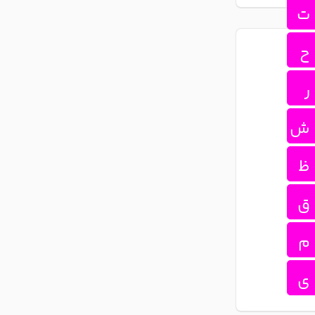
ت
ح
ر
ش
ظ
ق
م
ی