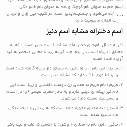
اسم دنیز
از ریشه‌های ترکی است و به معنای “دریا” می‌باشد. این
اسم هم به عنوان نام کوچک و هم به عنوان نام خانوادگی
استفاده می‌شود و جنسیت‌ناپذیر است، در نتیجه بین زنان و مردان
به یک اندازه محبوبیت دارد.
اسم دخترانه مشابه اسم دنیز
اگر به دنبال نام‌های دخترانه‌ای مشابه با
اسم دنیز
هستید که به
معنای «دریا» است، در اینجا چند گزینه زیبا با معانی منحصر به فرد
آورده شده است:
مارینا : این نام از واژه لاتین به معنای «از دریا» گرفته شده است
و ارتباط قوی با آب دارد که مشابه دنیز است.
مریم : نام مریم به معنای زن دوست داشتنی و زیبا است. این
نام نیز ریشه‌ای دینی دارد و به مادر حضرت عیسی (ع) در اسلام
و مسیحیت نسبت داده می‌شود.
آیسون : به معنای «چهره ماه» است که به زیبایی و درخشندگی
ماه تشبیه شده است.
بلگین : این نام به معنای «روشن» یا «کسی که قلب و نیت پاکی