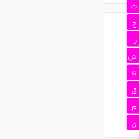
ت
ح
ر
ش
ظ
ق
م
ی