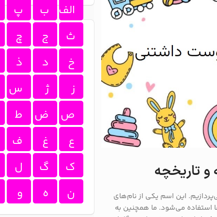
الف
ب
پ
ث
ج
چ
خ
د
ذ
ز
ژ
س
ص
ض
ط
ع
غ
ف
ک
گ
ل
 و تاریخچه
ن
ه
و
‌پردازیم. این اسم یکی از نام‌های
ا استفاده می‌شود. ما همچنین به