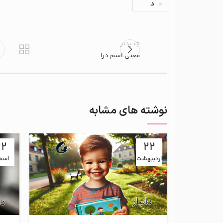
د
جدیدتر
معنی اسم درا
نوشته های مشابه
22
22
اردیبهشت
اسف