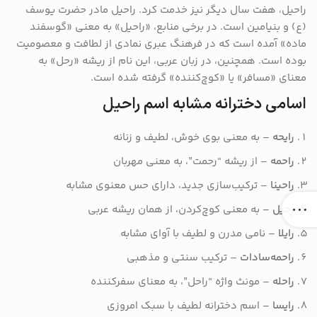
راحیل، هفت سال دیگر نیز خدمت کرد.
راحیل مادر حضرت یوسف
(ع) و بنیامین است.
در برخی منابع، «راحیل» به معنی «گوسفند
ماده» آمده است که در فرهنگ عبری نمادی از لطافت و معصومیت
بوده است.
همچنین، در زبان عربی، این نام از ریشه «رحل» به
معنای «مسافر» یا «کوچ‌کننده» گرفته شده است.
اسامی دخترانه مشابه اسم راحیل
رایحه
– به معنی بوی خوش، لطیف و زنانه
راحمه
– از ریشه “رحمت”، به معنی مهربان
راحینا
– ترکیب‌سازی جدید، دارای حس معنوی مشابه
رِحیل
– به معنی کوچ‌کردن، از همان ریشه عربی
رایلا
– نامی مدرن و لطیف با آوای مشابه
راحمه‌سادات
– ترکیب سنتی و مذهبی
راحله
– مونث واژه “راحل”، به معنای سفرکننده
رایسا
– اسم دخترانه لطیف با سبک امروزی