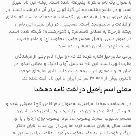
به‌عنوان یک نام دخترانه پذیرفته شده است.
ریشه این نام عبری
است و در منابع مختلف معانی گوناگونی برای آن ذکر شده است.
در
زبان عبری، «راحیل» به معنای «گوسفند ماده» آمده است که نمادی
از لطافت و معصومیت است.
همچنین، در زبان عربی، این نام از
ریشه «رحل» به معنای «مسافر» یا «کوچ‌کننده» گرفته شده است.
در متون دینی، راحیل همسر حضرت یعقوب (ع) و مادر حضرت
یوسف (ع) و بنیامین معرفی شده است.
برخی منابع نیز اشاره کرده‌اند که «راحیل» نام یکی از فرشتگان
مقرب الهی است.
این نام به دلیل آوای لطیف و معانی نیکو، در
میان خانواده‌های ایرانی محبوبیت دارد.
طبق آمارهای موجود،
تاکنون بیش از ۲۰٬۰۰۰ نفر در ایران با این نام ثبت شده‌اند.
معنی اسم راحیل در لغت نامه دهخدا
در لغت‌نامه دهخدا، «راحیل» به‌عنوان نام خاص (اِخ) معرفی شده و
به زندگی‌نامهٔ او در متون دینی اشاره دارد.
راحیل دختر لابان و
همسر محبوب حضرت یعقوب (ع) بود.
یعقوب برای ازدواج با او،
هفت سال به لابان خدمت کرد؛ اما پس از این مدت، لابان دختر
بزرگ‌تر خود، لیا، را به عقد یعقوب درآورد.
یعقوب برای رسیدن به