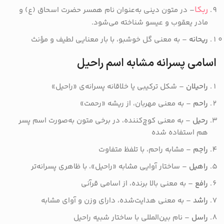
ربکا
– در متون دینی به‌عنوان نام همسر حضرت اسحاق (ع) و
مادر یعقوب و عیسو شناخته می‌شود.
ریحانه
– به معنی گل خوشبو، با بار معنایی لطیف و مؤنث
اسامی پسرانه مشابه اسم راحیل
راحیلان
– شکل ترکیبی یا خلاقانه پسرانه‌ی «راحیل»
راحم
– به معنی مهربان، از ریشه «رحمت»
رحیل
– به معنی کوچ‌کننده، در برخی متون به‌صورت اسم پسر
هم استفاده شده
راحِم
– مشابه راحم، با تلفظ متفاوت
راهیل
– ساختار آوایی مشابه «راحیل»، با ظاهری پسرانه‌تر
رافع
– به معنی بالا برنده، از اسامی قرآنی
راشد
– به معنی هدایت‌شده، دارای وزن و آوای مشابه
راسل
– نام بین‌المللی با ساختار شبیه راحیل