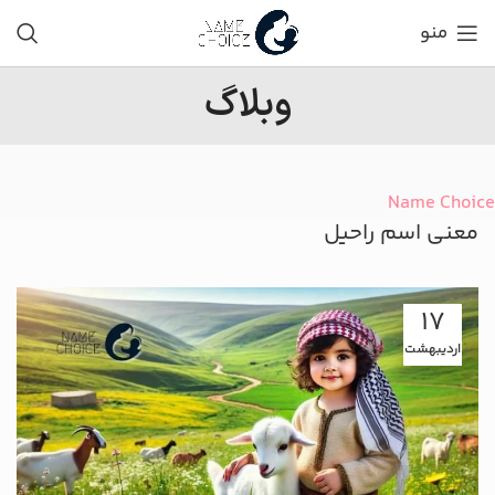
منو
وبلاگ
Name Choice
معنی اسم راحیل
17
اردیبهشت