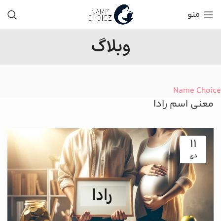
منو
وبلاگ
Name Choice
معنی اسم رادا
11
دی