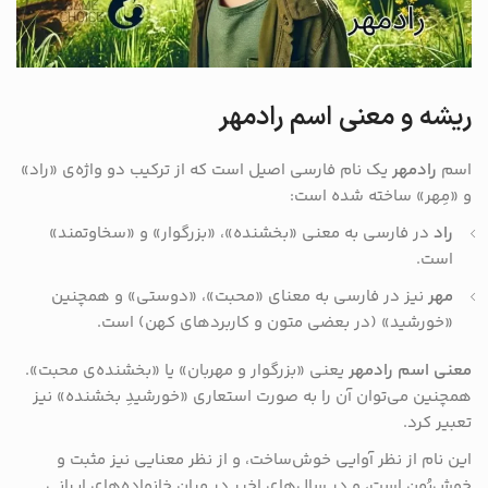
ریشه و معنی اسم رادمهر
اسم
رادمهر
یک نام فارسی اصیل است که از ترکیب دو واژه‌ی «راد»
و «مِهر» ساخته شده است:
راد
در فارسی به معنی «بخشنده»، «بزرگوار» و «سخاوتمند»
است.
مهر
نیز در فارسی به معنای «محبت»، «دوستی» و همچنین
«خورشید» (در بعضی متون و کاربردهای کهن) است.
معنی اسم رادمهر
یعنی «بزرگوار و مهربان» یا «بخشنده‌ی محبت».
همچنین می‌توان آن را به صورت استعاری «خورشیدِ بخشنده» نیز
تعبیر کرد.
این نام از نظر آوایی خوش‌ساخت، و از نظر معنایی نیز مثبت و
خوش‌یُمن است، و در سال‌های اخیر در میان خانواده‌های ایرانی