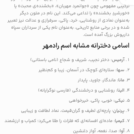
ترکیبی مفهومی چون «جوانمرد مهربان»، «بخشنده‌ی محبت» یا
«خورشیدِ بخشنده» را تداعی می‌کند. این نام در متون دیگر
به‌عنوان نمادی از روشنایی، خرد، پاکی، سرفرازی و عدالت نیز تعبیر
شده و در برخی منابع تاریخی، به‌عنوان نام یکی از سرداران سپاه
داریوش بزرگ آمده است.
اسامی دخترانه مشابه اسم رادمهر
آرمیس
: دختر نجیب، شریف و شجاع (نامی باستانی)
سها
: ستاره‌ای کوچک در آسمان، زیبا و کم‌نظیر
مانا
: ماندگار، جاوید، پایدار
الینا
: روشنایی و درخشندگی (فارسی نوگرایانه)
نیکی
: خوبی، پاکی، خیرخواهی
پرنیان
: پارچه‌ای لطیف و گران‌قیمت، نماد لطافت و زیبایی
کیمیا
: ماده‌ای افسانه‌ای که فلزات را طلا می‌کرد؛ کمیاب و ارزشمند
آوا
: صدا، نغمه، آواز دلنشین