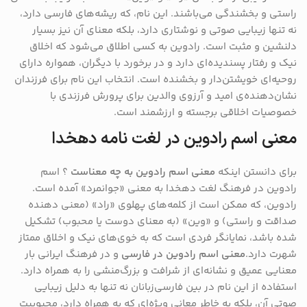
راستی و بخشندگی می‌باشند. این نام، که ریشه‌های فارسی دارد،
نه تنها زیبایی صوتی و نوشتاری دارد، بلکه معنای آن نیز بسیار
دلنشین و مثبت است. رادوین به کسی اطلاق می‌شود که اخلاق
نیک و رفتار پسندیده‌ای دارد و در برخورد با دیگران، همواره دارای
روحیه‌ای خویشتن‌دار و بخشنده است. انتخاب این نام برای فرزندان
نشان‌دهنده‌ی امید و آرزوی والدین برای پرورش فرزندی با
خصوصیات اخلاقی برجسته و ارزشمند است.
معنی اسم رادوین در لغت نامه دهخدا
برای دانستن اینکه
معنی اسم رادوین به چه معناست
؟ اسم
رادوین در فرهنگ لغت دهخدا به معنی «جوانمرد» آمده است.
رادوین، که ممکن است از کلمه‌های پهلوی «راد» (معنی دهنده
صداقت و راستی) و «وین» (به معنای دوست یا محبوب) تشکیل
شده باشد، نمایانگر فردی است که به خوی‌های نیک و اخلاق ممتاز
شهرت دارد.
معنی اسم رادوین در فارسی
و در فرهنگ ایرانی بار
معنایی عمیق و نشانه‌ای از شرافت و بزرگ‌منشی را به همراه دارد.
استفاده از این نام در بین فارسی‌زبانان نه تنها به دلیل زیبایی
صوتی آن، بلکه به خاطر معانی ویژه‌ای که به همراه دارد، محبوبیت