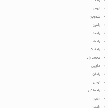
رادبد
اروین
شروین
راتین
رادبد
رادبه
رادنیک
محمد راد
داوین
رادان
نوین
رادمنش
آرتین
رادین