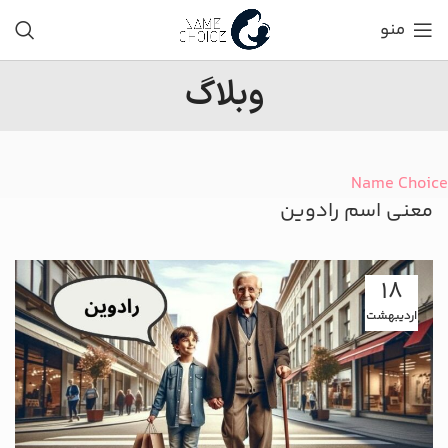
منو
وبلاگ
Name Choice
معنی اسم رادوین
18
اردیبهشت