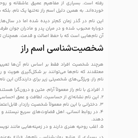
رفته است. بسیاری از مفاهیم عمیق عاشقانه و روحان
خورده‌اند. به همین دلیل اسم راز نه‌تنها یک نام، بل
این نام در گذر زمان کم‌تر دیده شده اما در سال‌های
دوباره محبوب شده و در میان پدر و مادران جوان طرفدا
آن نام‌هایی است که با حفظ اصالت و قدمت، همچنان تاز
شخصیت‌شناسی اسم راز
هرچند شخصیت افراد فقط بر اساس نام آن‌ها تعیین 
معتقدند که نام‌ها می‌توانند بر شکل‌گیری هویت و رفت
نام راز، ویژگی‌های شخصیتی زیر برای دارندگان این نام
۱. افرادی با نام راز معمولاً آرام، متین و درون‌گرا هستند.
۲. این نام نشانه‌ای از حساسیت، لطافت و عمق احساسی است.
۳. دخترانی با این نام معمولاً شخصیت رازدار، قابل‌اعتماد و مهربانی دارند.
۴. در روابط انسانی، اهل قضاوت‌های سریع نیستند و ت
دهند.
۵. اغلب روحیه هنری دارند و در زمینه‌هایی مانند نویسندگی، موسیقی یا نقاشی موفق‌ترند.
در بسیاری از منابع روان‌شناسی نام‌ها، «راز» به‌ع