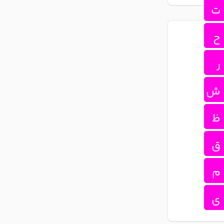
ت
ح
ر
ش
ظ
ق
م
ی