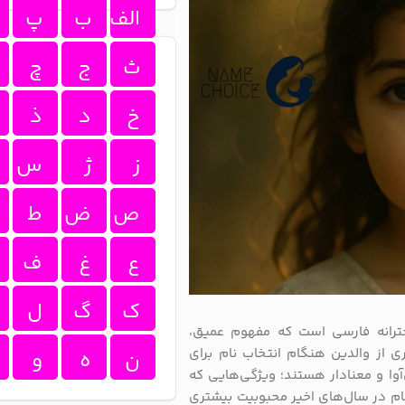
الف
ب
پ
ث
ج
چ
خ
د
ذ
ز
ژ
س
ص
ض
ط
ع
غ
ف
ک
گ
ل
خترانه فارسی است که مفهوم عمیق،
ری از والدین هنگام انتخاب نام برای
ن
ه
و
آوا و معنادار هستند؛ ویژگی‌هایی که
 نام در سال‌های اخیر محبوبیت بیشتری