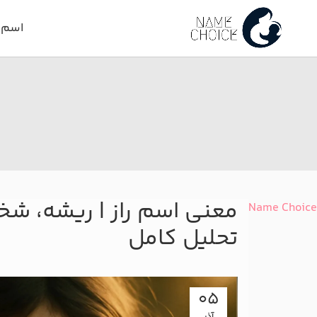
اسم د
معنی اسم راز | ریشه، شخ
Name Choice
تحلیل کامل
05
آذر