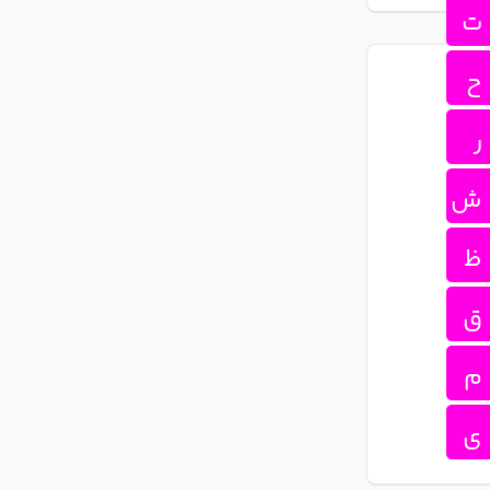
ت
ح
ر
ش
ظ
ق
م
ی