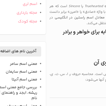
اسم لری
ه
Truehearted
یا
Sincere
است که هر
با واژه «صادق» یا «امین» برابر دانست
مجله بارداری
معادل اسم راستین در انگلیسی
در
مجله کودک
تقل می‌کند.
 برای خواهر و برادر
آخرین نام های اضافه
ی آن
معنی اسم سامر
معنی اسم سایمان
ص است. محاسبه حروف
ر، ا، س، ت، ی،
معنی اسم آنیتا
بررسی جامع معنی اسم
ریشه، ابجد و راهنمای 
نام