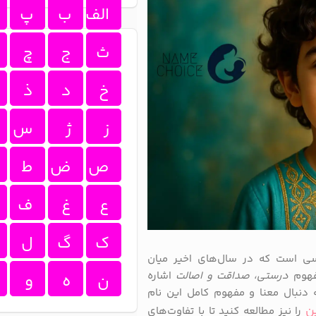
الف
ب
پ
ث
ج
چ
خ
د
ذ
ز
ژ
س
ص
ض
ط
ع
غ
ف
ک
گ
ل
سی است که در سال‌های اخیر میان
مفهوم
درستی، صداقت و اصالت
اشاره
ن
ه
و
ه دنبال معنا و مفهوم کامل این نام
ن
را نیز مطالعه کنید تا با تفاوت‌های