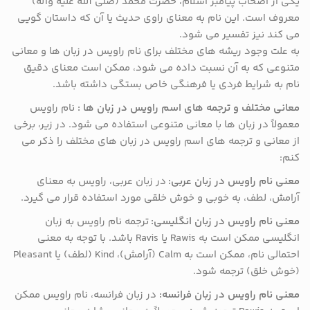
یکی از اصحاب پیامبر اسلام، حضرت محمد (صلى الله علیه وآله)
معروف است. این نام به معنای راوی حدیث یا آن که داستان گویی
می کند نیز تفسیر می شود.
به علت وجود ریشه های مختلف برای نام راویس در زبان ها و معانی
متنوعی که به آن نسبت داده می شود، ممکن است معنای دقیق
نام به شرایط فردی یا فرهنگی خاص بستگی داشته باشد.
معانی مختلف و ترجمه های اسم راویس در زبان ها :
نام راویس
معمولاً در زبان ها با معانی متنوعی استفاده می شود. در زیر، برخی
از معانی و ترجمه های اسم راویس در زبان های مختلف را ذکر می
کنم:
معنی نام راویس در زبان عربی:
در زبان عربی، راویس به معنای
آرامش، لطف، به خوبی و خوش خلقی مورد استفاده قرار می گیرد.
معنی نام راویس در زبان انگلیسی:
ترجمه نام راویس به زبان
انگلیسی ممکن است به Rawis یا Ravis باشد. با توجه به معنی
احتمالی نام، ممکن است به Calm (آرامش)، Kind (لطف) یا Pleasant
(خوش خلق) ترجمه شود.
معنی نام راویس در زبان فرانسه:
در زبان فرانسه، نام راویس ممکن